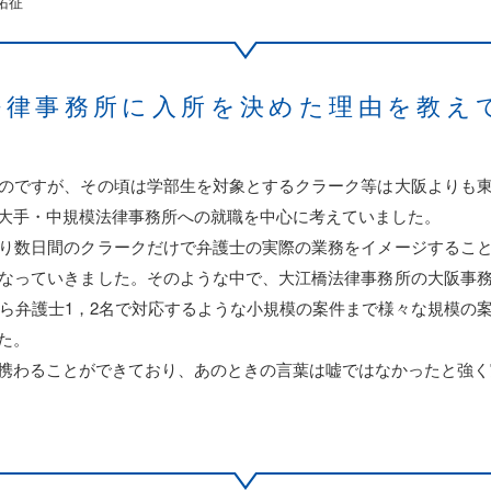
原佑征
案件へのサポート
ポート
環境
法律事務所に
入所を決めた理由を教え
のですが、その頃は学部生を対象とするクラーク等は大阪よりも
大手・中規模法律事務所への就職を中心に考えていました。
り数日間のクラークだけで弁護士の実際の業務をイメージするこ
なっていきました。そのような中で、大江橋法律事務所の大阪事
から弁護士1，2名で対応するような小規模の案件まで様々な規模の
た。
携わることができており、あのときの言葉は嘘ではなかったと強く