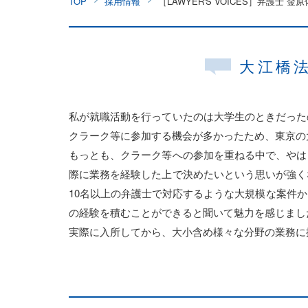
TOP
採用情報
［LAWYER'S VOICES］弁護士 金
成長を支える
留学・出向サ
より良い執務
大江橋
採用情報
私が就職活動を行っていたのは大学生のときだった
クラーク等に参加する機会が多かったため、東京の
もっとも、クラーク等への参加を重ねる中で、やは
際に業務を経験した上で決めたいという思いが強く
10名以上の弁護士で対応するような大規模な案件
の経験を積むことができると聞いて魅力を感じまし
実際に入所してから、大小含め様々な分野の業務に