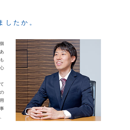
ましたか。
個
あ
も
心
て
の
用
事
、