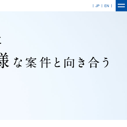
JP
EN