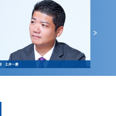
1期 土井一磨
74期 金原佑