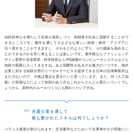
知的好奇心を満たして自身が成長しつつ、依頼者や社会に貢献することがで
きるところです。案件を通じてさまざまな新しい技術・創作・アイデアに
日々接することができますし、それをどのように守り、その価値を高めるこ
とができるのかを常に考えることは楽しいです。著作権ならファッションデ
ザイン業界や音楽業界、科学技術ならiPS細胞やコンピュータシステムなども
知財の範囲に入ってきますね。あと国際性があるのも魅力の一つです。海外
企業に対する知財分野のリーガルサービスを提供できる日本の法律事務所は
まだ少ないので、今後は重点を置きたいと思っています。また、AI（人工知
能）の登場などによって知財のあり方もこれからどんどん変わっていくでし
ょうから、新時代のルールづくりにも関わりたいですね。
弁護士業を通して
最も磨かれたスキルは何でしょうか？
バランス感覚が挙げられます。交渉案件などにおいて当事者やその背後にい