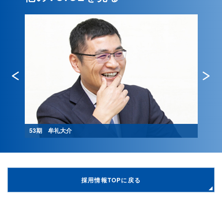
53期 牟礼大介
55期
採用情報TOPに戻る