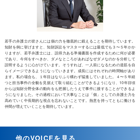
若手の弁護士の皆さんには個の力を徹底的に鍛えることを期待しています。
知財を例に挙げますと、知財訴訟をマスターするには最低でも３〜５年かか
りますが、若手弁護士には、説得力ある準備書面を作成するために何が必要
であり、今何をすべきか、ダメなところがあればなぜダメなのかを分析して
説明するように心がけています。そうすれば、一人前になるための道筋を自
らイメージできるようになっていきます。成長にはそれぞれの時間軸があり
ます。私の場合も、１年目はなりふり構わず猛進していました。４〜５年経
つと担当事件の全貌を見据えて取り組むことができるようになり、10年目頃
からは知財分野全体の動向をも把握したうえで事件に接することができるよ
うになりました。その過程において大事なことは「個」としての弁護士力を
高めていく中長期的な視点を忘れないことです。熱意を持ってともに働ける
仲間が増えていくことを期待しています。
他のVOICEを見る