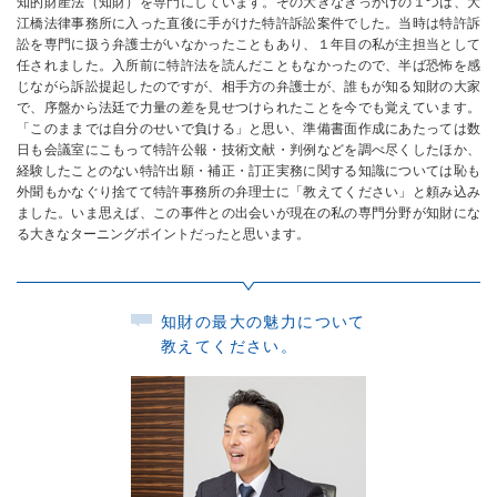
知的財産法（知財）を専門にしています。その大きなきっかけの１つは、大
江橋法律事務所に入った直後に手がけた特許訴訟案件でした。当時は特許訴
成長を支える案件へのサポート
訟を専門に扱う弁護士がいなかったこともあり、１年目の私が主担当として
留学・出向サポート
任されました。入所前に特許法を読んだこともなかったので、半ば恐怖を感
じながら訴訟提起したのですが、相手方の弁護士が、誰もが知る知財の大家
より良い執務環境
で、序盤から法廷で力量の差を見せつけられたことを今でも覚えています。
「このままでは自分のせいで負ける」と思い、準備書面作成にあたっては数
日も会議室にこもって特許公報・技術文献・判例などを調べ尽くしたほか、
経験したことのない特許出願・補正・訂正実務に関する知識については恥も
採用情報
外聞もかなぐり捨てて特許事務所の弁理士に「教えてください」と頼み込み
ました。いま思えば、この事件との出会いが現在の私の専門分野が知財にな
る大きなターニングポイントだったと思います。
知財の最大の魅力について
教えてください。
スタッフ採用情報
スタッフインタビュー