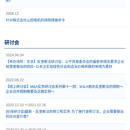
能》
2008.12
针对株式会社山田电机的排除措施命令
研讨会
2024.06.04
【举办场所：东京】反垄断法研讨会：公平贸易委员会的最新举措及要求企业
经营者做出的回应~以关注实现绿色社会和适当价格转嫁的举措为素材
2022.06.22
【线上研讨会】M&A实务研讨会系列第十一回：M＆A相关反垄断法的规制～
企业合并规制概要及近期实例～
2020.12.10 ～2021.02.26
[在线研讨会]最新・反垄断法的修订和实务-为了施行该修订法，企业需要做出
的应对是什麽？