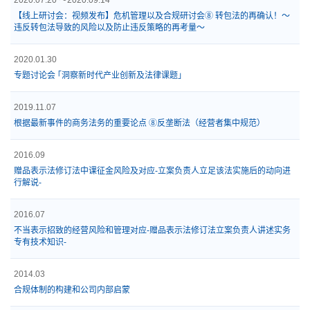
2020.07.20 ～2020.09.14
【线上研讨会：视频发布】危机管理以及合规研讨会⑧ 转包法的再确认！～
违反转包法导致的风险以及防止违反策略的再考量～
2020.01.30
专题讨论会 ｢洞察新时代产业创新及法律课题｣
2019.11.07
根据最新事件的商务法务的重要论点 ⑧反垄断法（经营者集中规范）
2016.09
赠品表示法修订法中课征金风险及对应-立案负责人立足该法实施后的动向进
行解说-
2016.07
不当表示招致的经营风险和管理对应-赠品表示法修订法立案负责人讲述实务
专有技术知识-
2014.03
合规体制的构建和公司内部启蒙