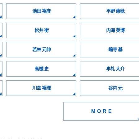
池田 裕彦
平野 惠稔
松井 衡
内海 英博
若林 元伸
嶋寺 基
高槻 史
牟礼 大介
川岛 裕理
谷内 元
MORE