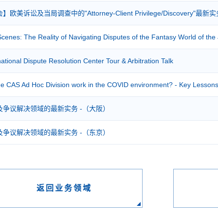
美诉讼及当局调查中的"Attorney-Client Privilege/Discovery"最新
Scenes: The Reality of Navigating Disputes of the Fantasy World of t
ational Dispute Resolution Center Tour & Arbitration Talk
e CAS Ad Hoc Division work in the COVID environment? - Key Lessons
及争议解决领域的最新实务 -（大阪）
及争议解决领域的最新实务 -（东京）
返回业务领域