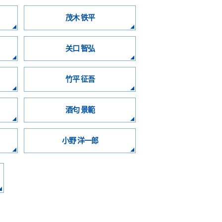
茂木 铁平
关口 智弘
竹平 征吾
酒匂 景範
小野 洋一郎