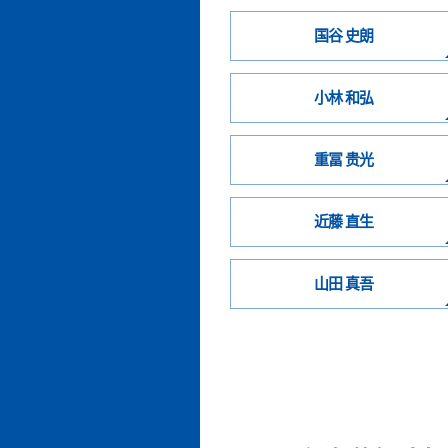
国谷 史朗
小林 和弘
重冨 贵光
近藤 直生
山田 真吾