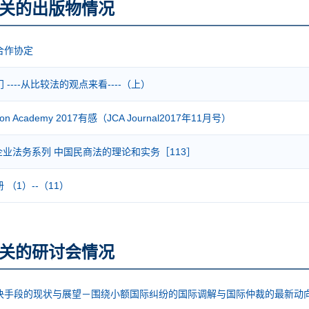
关的出版物情况
合作协定
----从比较法的观点来看----（上）
tion Academy 2017有感（JCA Journal2017年11月号）
40s 企业法务系列 中国民商法的理论和实务［113］
（1）--（11）
关的研讨会情况
决手段的现状与展望－围绕小额国际纠纷的国际调解与国际仲裁的最新动