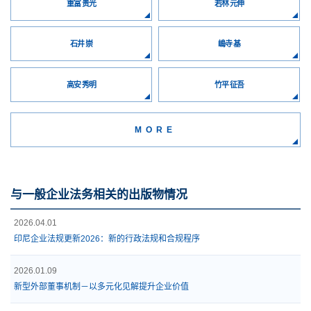
重冨 贵光
若林 元伸
石井 崇
嶋寺 基
高安 秀明
竹平 征吾
MORE
与一般企业法务相关的出版物情况
2026.04.01
印尼企业法规更新2026：新的行政法规和合规程序
2026.01.09
新型外部董事机制－以多元化见解提升企业价值