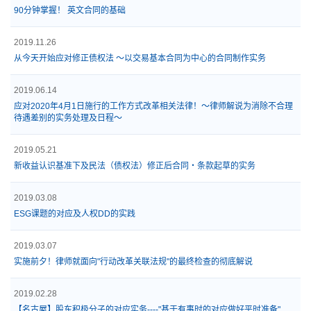
90分钟掌握！ 英文合同的基础
2019.11.26
从今天开始应对修正债权法 ～以交易基本合同为中心的合同制作实务
2019.06.14
应对2020年4月1日施行的工作方式改革相关法律！～律师解说为消除不合理
待遇差别的实务处理及日程～
2019.05.21
新收益认识基准下及民法（债权法）修正后合同・条款起草的实务
2019.03.08
ESG课题的对应及人权DD的实践
2019.03.07
实施前夕！律师就面向"行动改革关联法规"的最终检查的彻底解说
2019.02.28
【名古屋】股东积极分子的对应实务----"基于有事时的对应做好平时准备"