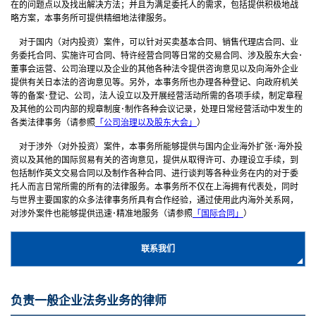
在的问题点以及找出解决方法；并且为满足委托人的需求，包括提供积极地战
略方案，本事务所可提供精细地法律服务。
对于国内（对内投资）案件，可以针对买卖基本合同、销售代理店合同、业
务委托合同、实施许可合同、特许经营合同等日常的交易合同、涉及股东大会･
董事会运营、公司治理以及企业的其他各种法令提供咨询意见以及向海外企业
提供有关日本法的咨询意见等。另外，本事务所也办理各种登记、向政府机关
等的备案･登记、公司，法人设立以及开展经营活动所需的各项手续，制定章程
及其他的公司内部的规章制度･制作各种会议记录，处理日常经营活动中发生的
各类法律事务（请参照
「
公司治理以及股东大会
」
）
对于涉外（对外投资）案件，本事务所能够提供与国内企业海外扩张･海外投
资以及其他的国际贸易有关的咨询意见，提供从取得许可、办理设立手续，到
包括制作英文交易合同以及制作各种合同、进行谈判等各种业务在内的对于委
托人而言日常所需的所有的法律服务。本事务所不仅在上海拥有代表处，同时
与世界主要国家的众多法律事务所具有合作经验，通过使用此内海外关系网，
对涉外案件也能够提供迅速･精准地服务（请参照
「国际合同」
）
联系我们
负责一般企业法务业务的律师