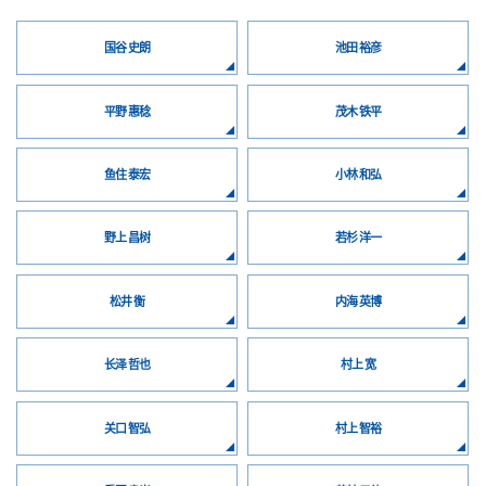
国谷 史朗
池田 裕彦
平野 惠稔
茂木 铁平
鱼住 泰宏
小林 和弘
野上 昌树
若杉 洋一
松井 衡
内海 英博
长泽 哲也
村上 宽
关口 智弘
村上 智裕