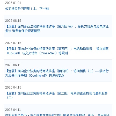
2026.01.01
公司法实务问答集Ⅰ上、下～Ⅷ
2025.08.15
【连载】面向企业法务的特商法讲座（第六回·完）：受托方管理与及电信业
务法 消费者保护规定概要
2025.07.15
【连载】面向企业法务的特商法讲座（第五回）：电话劝诱销售----追加销售
（Up-Sell）与交叉销售（Cross-Sell）等规则
2025.06.15
【连载】面向企业法务的特商法讲座（第四回）：访问销售（二）----禁止行
为及关于冷静期（Cooling-off）的注意要点
2025.04.15
【连载】面向企业法务的特商法讲座（第二回）电商的监管概况与最新趋势
（二）
2025.04.11
应对反社会势力・不合理要求的当代问题--匿名流动性犯罪、副业、自由职业