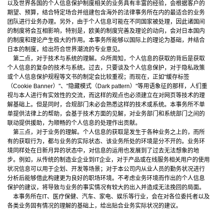
以及世界各国的个人信息保护制度相关的业务具有丰富的经验，会根据客户的
期望、预算，结合特定场合并组建包含海外的法律事务所在内的最适合的业务
团队进行业务办理。另外，由于个人信息可能在不同国家被处理，因此诸国间
的制度将会互相影响，特别是，欧美的制度完善及理论的动向，会对日本国内
的制度和理论产生极大的作用。本事务所能够以国际上的理论为基础，并结合
日本的制度，给出符合世界潮流的专业意见。
第二点，对于技术与系统的理解。众所周知，个人信息的获取的背后是获取
个人信息的复杂的技术与系统。过去，只要谈及个人信息保护，对于隐私政策
或个人信息保护规程等文书的制定会比较重视；而现在，正如"缓存标签
（Cookie Banner）"、"隐藏模式（Dark pattern）"等用语象征的那样，人们重
视与本人进行有实效性的交流，而这样的观点也必须建立在对网页等技术的理
解基础上。但是同时，合规部门未必会熟悉这样的技术或系统。本事务所不单
单提供法律上的帮助，会基于技术方面的见解，对业务部门和系统部门之间的
联动提供援助，为顺畅的个人信息的处理作出贡献。
第三点，对于业务的理解。个人信息的获取是发生于各种业务之上的，而所
有的获取行为，都与业务的实际状态、该业务所处的环境是分不开的。业务环
境同样处在日新月异的状态中，对信息的运用也发展到了过去无法想象的地
步。例如，从传统的制造业企业到IT企业，对于产品或在线服务相关用户的使用
状况信息可以用于企划、开发等场景；对于本公司内从业人员的勤务状况进行
分析后能够借此构建更为良好的职场环境。不考虑业务环境而作出的个人信息
保护的建议，将导致与业务的事实情况有较大的出入并造成无法挽回的局面。
本事务所在IT、医疗保健、汽车、家电、娱乐等行业，会在对各位委托者以及
各类业务固有情况的理解的基础上，给出贴合业务实际状况的建议。