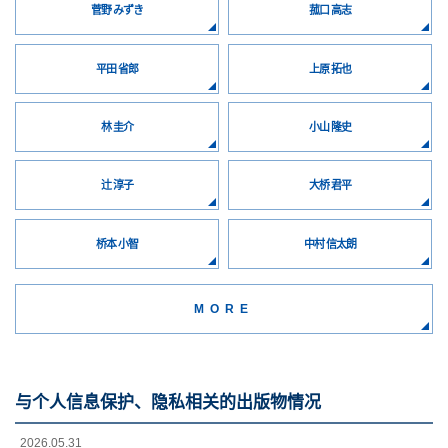
菅野 みずき
菰口 高志
平田 省郎
上原 拓也
林 圭介
小山 隆史
辻 淳子
大桥 君平
桥本 小智
中村 信太朗
MORE
与个人信息保护、隐私相关的出版物情况
2026.05.31