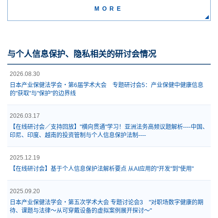
MORE
与个人信息保护、隐私相关的研讨会情况
2026.08.30
日本产业保健法学会・第6届学术大会 专题研讨会5：产业保健中健康信息
的"获取"与"保护"的边界线
2026.03.17
【在线研讨会／支持回放】"横向贯通"学习！亚洲法务高频议题解析----中国、
印尼、印度、越南的投资管制与个人信息保护法制----
2025.12.19
【在线研讨会】基于个人信息保护法解析要点 从AI应用的"开发"到"使用"
2025.09.20
日本产业保健法学会・第五次学术大会 专题讨论会3 "对职场数字健康的期
待、课题与法律～从可穿戴设备的虚拟案例展开探讨～"