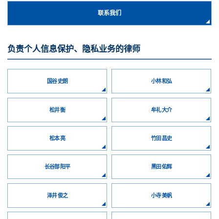
联系我们
负责个人信息保护、隐私业务的律师
国谷 史朗
小林 和弘
松井 衡
牟礼 大介
松本 亮
竹田 昌史
长谷部 阳平
黑田 佑辉
泽井 俊之
小寺 美帆