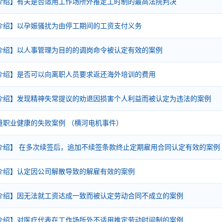
介绍】有关是否适用工作场所外推定工时制的最高法院判决
介绍】以孕娠骚扰为由停工期间的工资支付义务
介绍】以人事管理为目的的调岗命令被认定有效的案例
介绍】是否可以向离职人员要求返还海外培训的费用
介绍】发现精神失常提议的劝退因损害个人利益而被认定为违法的案例
量职业健康的失败案例 （横河电机事件）
介绍】 在多次续签后，追加不续签条款终止定期雇用合同认定有效的案例
介绍】认定因公司解散导致的解雇有效的案例
介绍】因无法就工资达成一致而被认定劳动合同不成立的案例
介绍】对医疗代表在工作场所外不适用推定劳动时间制的案例