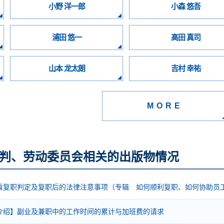
小野 洋一郎
小森 悠吾
浦田 悠一
高田 真司
山本 龙太朗
吉村 幸祐
MORE
判、劳动委员会相关的出版物情况
看复职判定及复职后的法律注意事项（专辑 如何顺利复职、如何协助员工顺
介绍】副业及兼职中的工作时间的累计与加班费的请求