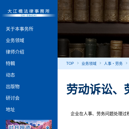
关于本事务所
业务领域
律师介绍
特輯
TOP
业务领域
人事・劳务
动态
劳动诉讼、
出版物
研讨会
地址
企业在人事、劳务问题处理过程