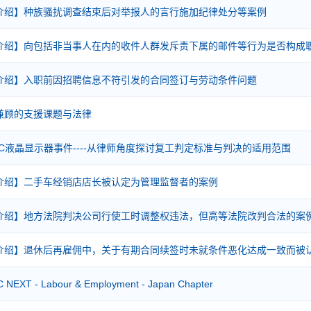
介绍】种族骚扰调查结束后对举报人的言行施加纪律处分等案例
介绍】向包括非当事人在内的收件人群发斥责下属的邮件等行为是否构成
介绍】入职前因招聘信息不符引发的合同签订与劳动条件问题
兼顾的支援课题与法律
C液晶显示器事件----从律师角度探讨复工判定标准与判决的适用范围
介绍】二手车经销店店长被认定为管理监督者的案例
介绍】地方法院判决公司行使工时调整权违法，但高等法院改判合法的案
介绍】退休后再雇佣中，关于有期合同续签时未就条件恶化达成一致而被
NEXT - Labour & Employment - Japan Chapter