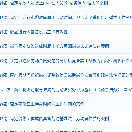
介绍】否定家政人员及上门护理人员的"家务佣人"性质的案例
介绍】肯定非活跃小憩时间属于劳动时间，但否定了采用每月弹性工作制
介绍】解雇进行内部告发员工的有效性
介绍】岗位限定协议达成时雇主单方面调岗被认定违法的案例
介绍】认定以违反劳动合同规定的离职后竞业禁止条款为由减少离职补偿
介绍】因产假期间组织结构调整致使复岗后岗位安置等出现合法性问题的
止、防止商业秘密窃取与泄漏的劳动法实务论点整理（《商事法务》2025
介绍】否定研修医生待命时间为工作时间的案例
介绍】肯定偶像团体成员具备劳动基准法上劳动者性质的案例