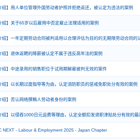
介绍】用人单位管理外国劳动者护照并拒绝返还，被认定为违法的案例
介绍】关于65岁以后雇用中否定雇止法理适用的案例
介绍】一年定期劳动合同被判适用以合理评估为目的的无期限劳动合同的
介绍】退休返聘的降薪被认定不属于违反高年法的案例
介绍】中途录用的销售职位于试用期解雇被判无效的案件
介绍】以长期过度指导等为由，认定消防职员的惩戒免职处分有效的案例
介绍】否认网络撰稿人劳动者身份的案例
介绍】以侵吞1000日元运费等理由，认定全额扣发退职津贴处分有效的
NEXT - Labour & Employment 2025 - Japan Chapter