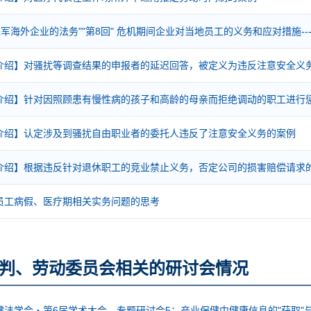
进军海外企业的法务""第8回" 危机期间企业对当地员工的义务和应对措施-
介绍】对骚扰等调查结果的申报者的延迟回答，被定义为违反注意安全义
介绍】针对因照顾患有慢性病的孩子和高龄的母亲而拒绝调动的职工进行
介绍】认定涉及到骚扰自由职业者的委托人违反了注意安全义务的案例
介绍】根据违反针对退休职工的竞业禁止义务，否定公司的损害赔偿请求
员工病假、医疗期相关实务问题的思考
判、劳动委员会相关的研讨会情况
法学会・第6届学术大会 专题研讨会5：产业保健中健康信息的"获取"与