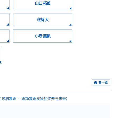
山口 拓郎
仓持 大
小寺 美帆
看一览
利复职----职场复职支援的过去与未来）