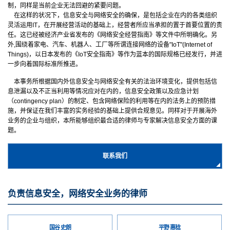
制，同样是当前企业无法回避的紧要问题。
在这样的状况下，信息安全与网络安全的确保，是包括企业在内的各类组织
灵活运用IT，在开展经营活动的基础上，经营者所应当承担的置于首要位置的责
任。这已经被经济产业省发布的《网络安全经营指南》等文件中所明确化。另
外,围绕着家电、汽车、机器人、工厂等所谓连接网络的设备"IoT"(Internet of
Things)，以日本发布的《IoT安全指南》等作为蓝本的国际规格已经发行，并进
一步向着国际标准所推进。
本事务所根据国内外信息安全与网络安全有关的法治环境变化，提供包括信
息泄漏以及不正当利用等情况应对在内的，信息安全政策以及应急计划
（contingency plan）的制定、包含网络保险的利用等在内的法务上的预防措
施，并保证在我们丰富的实务经验的基础上提供合规意见。同样对于开展海外
业务的企业与组织，本所能够组织最合适的律师与专家解决信息安全方面的课
题。
联系我们
负责信息安全，网络安全业务的律师
国谷 史朗
平野 惠稔