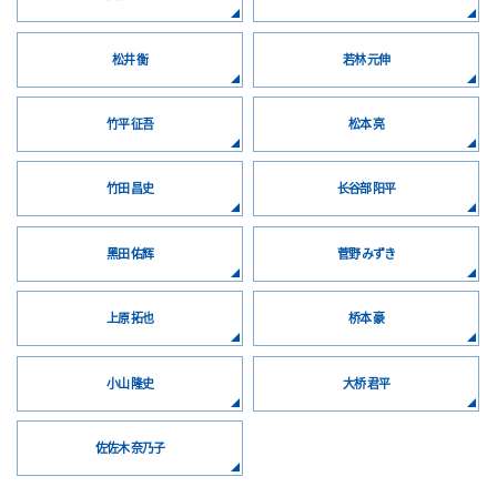
松井 衡
若林 元伸
竹平 征吾
松本 亮
竹田 昌史
长谷部 阳平
黑田 佑辉
菅野 みずき
上原 拓也
桥本 豪
小山 隆史
大桥 君平
佐佐木 奈乃子