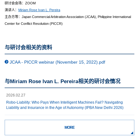
研讨会会场：ZOOM
演讲人：
Miriam Rose Ivan L. Pereira
主办方等：Japan Commercial Arbitration Association (JCAA), Philippine International
Center for Conflict Resolution (PICCR)
与研讨会相关的资料
JCAA - PICCR webinar (November 15, 2022).pdf
与Miriam Rose Ivan L. Pereira相关的研讨会情况
2026.02.27
Robo-Liability: Who Pays When Intelligent Machines Fail? Navigating
Liability and Insurance in the Age of Autonomy (IPBA New Delhi 2026)
MORE