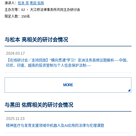
演讲人：
松本 亮
黑田 佑辉
主办方等：IIJ ・ 大江桥法律事务所共同主办研讨会
限定人数：150名
与松本 亮相关的研讨会情况
2026.03.17
【在线研讨会／支持回放】"横向贯通"学习！亚洲法务高频议题解析----中国、
印尼、印度、越南的投资管制与个人信息保护法制----
MORE
与黑田 佑辉相关的研讨会情况
2025.11.23
精神医疗与发育支援领域中机器人及AI应用的法律与伦理课题