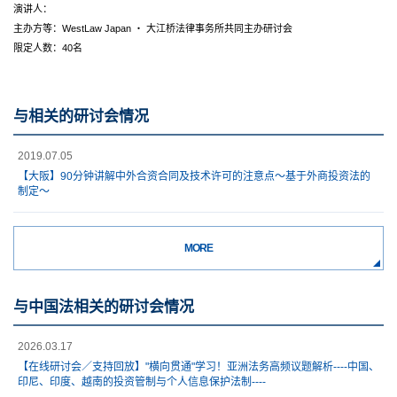
演讲人：
主办方等：WestLaw Japan ・ 大江桥法律事务所共同主办研讨会
限定人数：40名
与相关的研讨会情况
2019.07.05
【大阪】90分钟讲解中外合资合同及技术许可的注意点～基于外商投资法的
制定～
MORE
与中国法相关的研讨会情况
2026.03.17
【在线研讨会／支持回放】"横向贯通"学习！亚洲法务高频议题解析----中国、
印尼、印度、越南的投资管制与个人信息保护法制----