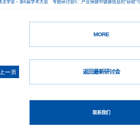
法学会・第6届学术大会 专题研讨会5：产业保健中健康信息的"获取"与
MORE
返回最新研讨会
联系我们