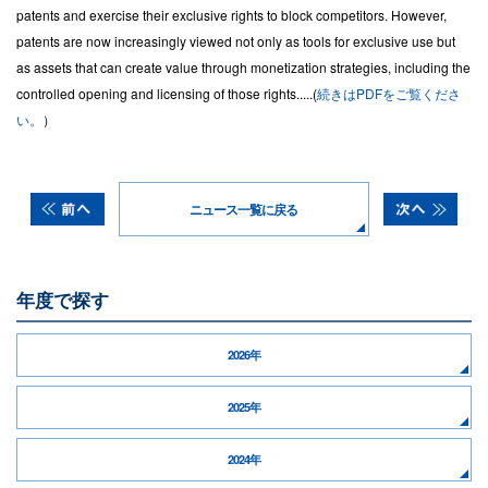
patents and exercise their exclusive rights to block competitors. However,
patents are now increasingly viewed not only as tools for exclusive use but
as assets that can create value through monetization strategies, including the
controlled opening and licensing of those rights.....(
続きはPDFをご覧くださ
い。
）
ニュース一覧に戻る
年度で探す
2026年
2025年
2024年