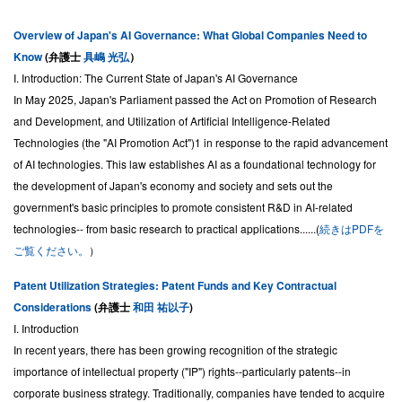
Overview of Japan's AI Governance: What Global Companies Need to
Know
(弁護士
具嶋 光弘
）
I. Introduction: The Current State of Japan's AI Governance
In May 2025, Japan's Parliament passed the Act on Promotion of Research
and Development, and Utilization of Artificial Intelligence-Related
Technologies (the "AI Promotion Act")1 in response to the rapid advancement
of AI technologies. This law establishes AI as a foundational technology for
the development of Japan's economy and society and sets out the
government's basic principles to promote consistent R&D in AI-related
technologies-- from basic research to practical applications......(
続きはPDFを
ご覧ください。
）
Patent Utilization Strategies: Patent Funds and Key Contractual
Considerations
(弁護士
和田 祐以子
)
I. Introduction
In recent years, there has been growing recognition of the strategic
importance of intellectual property ("IP") rights--particularly patents--in
corporate business strategy. Traditionally, companies have tended to acquire