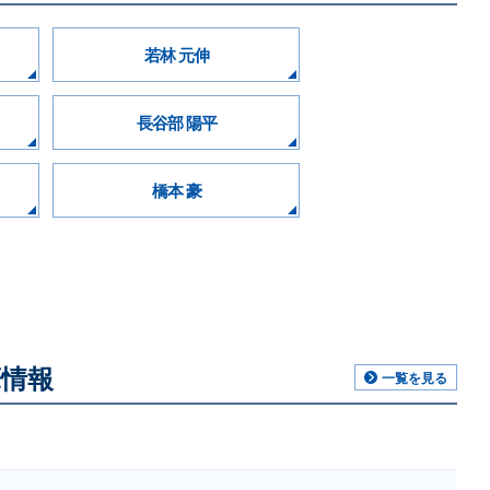
若林 元伸
長谷部 陽平
橋本 豪
情報
一覧を見る