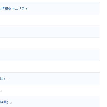
と情報セキュリティ
1回）」
）」
第4回）」