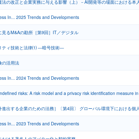
護法の改正と企業実務に与える影響（上）－AI開発等の場面における本
ess In... 2025 Trends and Developments
見るM&Aの勘所［第9回］IT／デジタル
リティ技術と法律⑴ ―暗号技術―
険の活用法
ess In... 2024 Trends and Developments
undefined risks: A risk model and a privacy risk identification measure
外進出する企業のための法務］〔第4回〕 グローバル環境下における個
ess In... 2023 Trends and Developments
における著名人のアバター化と契約実務