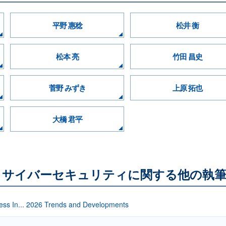
平野 惠稔
松井 衡
松本 亮
竹田 昌史
菅野 みずき
上原 拓也
大橋 君平
・サイバーセキュリティに関する他の執筆
ess In... 2026 Trends and Developments