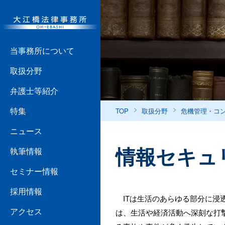
当事務所について
取扱分野
弁護士等紹介
特集
TOP
取扱分野
危機管理・コ
ニュース
情報セキュ
執筆情報
セミナー情報
採用情報
ITは生活のあらゆる部分に浸透
アクセス
は、生活や経済活動へ深刻な打