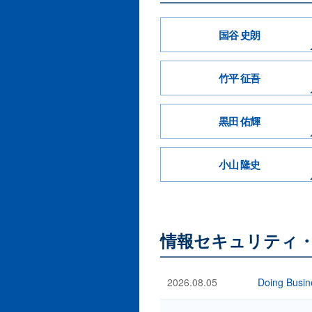
国谷 史朗
竹平 征吾
黒田 佑輝
小山 隆史
情報セキュリティ
2026.08.05
Doing Busin