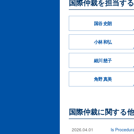
国際仲裁を担当す
国谷 史朗
小林 和弘
細川 慈子
角野 真美
国際仲裁に関する
2026.04.01
Is Procedura