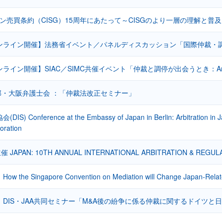
ーン売買条約（CISG）15周年にあたって～CISGのより一層の理解と普
ンライン開催】法務省イベント／パネルディスカッション「国際仲裁・
ライン開催】SIAC／SIMC共催イベント「仲裁と調停が出会うとき：Ar
部・大阪弁護士会 ：「仲裁法改正セミナー」
) Conference at the Embassy of Japan in Berlin: Arbitration in J
boration
s主催 JAPAN: 10TH ANNUAL INTERNATIONAL ARBITRATION & REGU
the Singapore Convention on Mediation will Change Japan-Relate
】DIS・JAA共同セミナー「M&A後の紛争に係る仲裁に関するドイツと