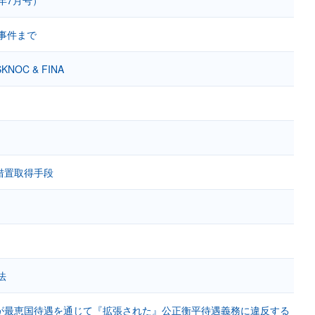
ワ事件まで
NOC & FINA
措置取得手段
法
が最恵国待遇を通じて『拡張された』公正衡平待遇義務に違反する