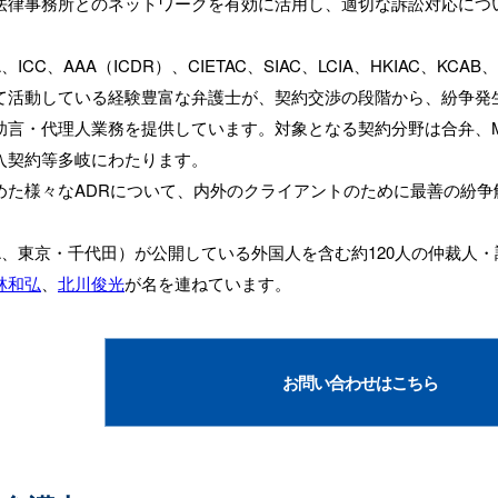
法律事務所とのネットワークを有効に活用し、適切な訴訟対応につ
CC、AAA（ICDR）、CIETAC、SIAC、LCIA、HKIAC、KC
て活動している経験豊富な弁護士が、契約交渉の段階から、紛争発
助言・代理人業務を提供しています。対象となる契約分野は合弁、
入契約等多岐にわたります。
めた様々なADRについて、内外のクライアントのために最善の紛争
A、東京・千代田）が公開している外国人を含む約120人の仲裁人・
林和弘
、
北川俊光
が名を連ねています。
お問い合わせはこちら