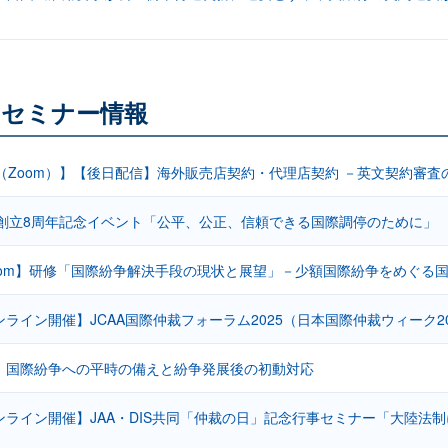
るセミナー情報
信（Zoom）】【後日配信】海外販売店契約・代理店契約 －英文契約審査
yoto創立8周年記念イベント「公平、公正、信頼できる国際調停のために」
oom】研修「国際紛争解決手段の現状と展望」－少額国際紛争をめぐる
ライン開催】JCAA国際仲裁フォーラム2025（日本国際仲裁ウィーク20
】国際紛争への平時の備えと紛争発展後の初動対応
ンライン開催】JAA・DIS共同「仲裁の日」記念行事セミナー「大陸法