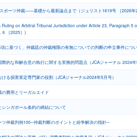
ASスポーツ仲裁――基礎から最新論点まで（ジュリスト1619号 ［2026年
 a Ruling on Arbitral Tribunal Jurisdiction under Article 23, Paragraph 5
L. 6 ［2025］)
5項に基づく、仲裁廷の仲裁権限の有無についての判断の申立事件について（
際的な和解合意の執行に関する実務的問題点（JCAジャーナル 2024年
ける損害算定専門家の役割（JCAジャーナル2024年5月号）
裁の費用とリーガルエイド
とシンガポール条約の締結について
ーツ仲裁判例100─仲裁判断のポイントと紛争解決の指針─
解決の理論と実務（27）消費者契約と仲裁条項（JCAジャーナル2022