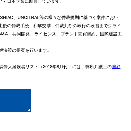
いて日本企業に助言しています。
AB、SHIAC、UNCITRAL等の様々な仲裁規則に基づく案件におい
生後の仲裁手続、和解交渉、仲裁判断の執行の段階までクライ
M&A、共同開発、ライセンス、プラント売買契約、国際建設工
解決策の提案を行います。
調停人経験者リスト（2018年8月付）には、弊所弁護士の
国谷