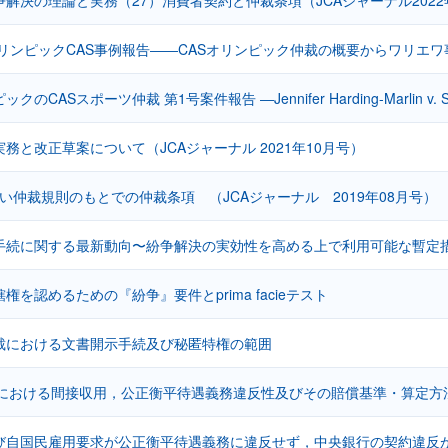
オリンピックCAS事例報告――CASオリンピック仲裁の概要からワリエ
のCASスポーツ仲裁 第1号案件報告 ―Jennifer Harding-Marlin v. SK
務と改正草案について（JCAジャーナル 2021年10月号）
しい仲裁規則のもとでの仲裁条項 （JCAジャーナル 2019年08月号）
手続に関する最新動向〜紛争解決の実効性を高める上で利用可能な暫定
権を認めるための『紛争』要件とprima facieテスト
裁における文書開示手続及び秘匿特権の範囲
仲裁における間接収用，公正衡平待遇義務違反性及びその賠償基準・算定方
び自国民雇用要求が公正衡平待遇義務に違反せず，中央銀行の契約違反