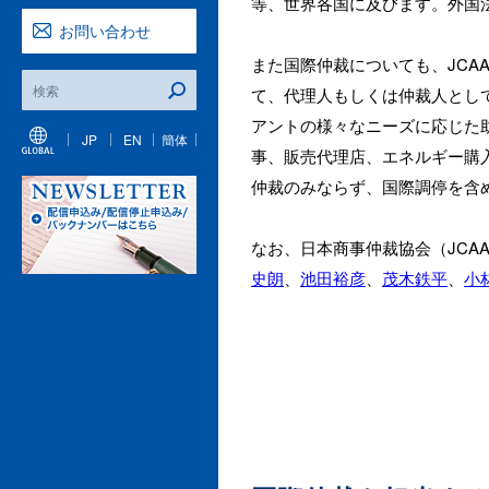
等、世界各国に及びます。外国
お問い合わせ
また国際仲裁についても、JCAA、I
て、代理人もしくは仲裁人とし
アントの様々なニーズに応じた
JP
EN
簡体
事、販売代理店、エネルギー購
仲裁のみならず、国際調停を含
なお、日本商事仲裁協会（JCA
史朗
、
池田裕彦
、
茂木鉄平
、
小