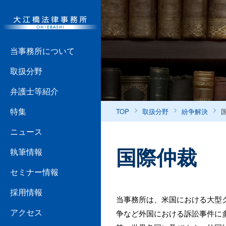
当事務所について
取扱分野
弁護士等紹介
特集
TOP
取扱分野
紛争解決
ニュース
国際仲裁
執筆情報
セミナー情報
採用情報
当事務所は、米国における大型
アクセス
争など外国における訴訟事件に