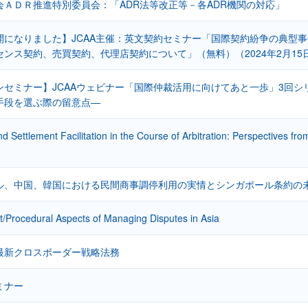
会ＡＤＲ推進特別委員会：「ADR法等改正等－各ADR機関の対応」
開になりました】JCAA主催：英文契約セミナー「国際契約紛争の典型
ンス契約、売買契約、代理店契約について」（無料）（2024年2月15
ンセミナー】JCAAウェビナー「国際仲裁活用に向けてあと一歩」3回
手段を選ぶ際の留意点―
d Settlement Facilitation in the Course of Arbitration: Perspectives f
ル、中国、韓国における民間商事調停利用の実情とシンガポール条約の
/Procedural Aspects of Managing Disputes in Asia
最新クロスボーダー戦略法務
ミナー