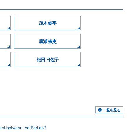
茂木 鉄平
廣瀬 崇史
松田 日佐子
一覧を見る
ment between the Parties?