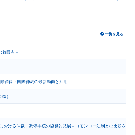
一覧を見る
の着眼点－
国際調停・国際仲裁の最新動向と活用－
25）
制における仲裁・調停手続の協働的発展－コモンロー法制との比較を