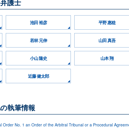
る弁護士
池田 裕彦
平野 惠稔
若林 元伸
山田 真吾
小山 隆史
山本 翔
近藤 健太郎
他の執筆情報
l Order No. 1 an Order of the Arbitral Tribunal or a Procedural Agree