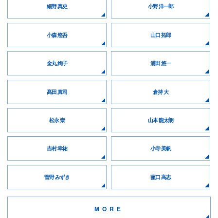
細野 真史
小野 洋一郎
小森 悠吾
山口 拓郎
金丸 絢子
浦田 悠一
髙田 真司
倉持 大
松永 崇
山本 龍太朗
吉村 幸祐
小寺 美帆
菅野 みずき
菰口 高志
MORE