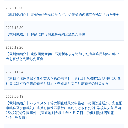
2023.12.20
【裁判例紹介】 賃金額が合意に至らず、労働契約の成立が否定された事例
2023.12.20
【裁判例紹介】 解散に伴う解雇を有効と認めた事例
2023.12.20
【裁判例紹介】 複数回更新後に不更新条項を追加した有期雇用契約の雇止
めを有効と判断した事例
2023.11.24
［連載／海外進出する企業のための法務］〔第8回〕危機時に現地国にいる
社員に対する企業の義務と対応－準拠法と安全配慮義務の観点から
2023.09.13
【裁判例紹介】ハラスメント等の調査結果の申告者への回答遅延が、安全配
慮義務及び信義則に違反し債務不履行に当たるとされた例 ‐学校法人茶屋四
郎次郎記念学園事件‐（東京地判令和 4 年 4 月 7 日、労働判例経済速報
2491 号 3 頁）