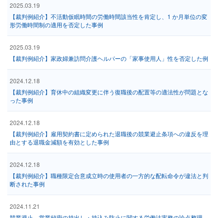
2025.03.19
【裁判例紹介】不活動仮眠時間の労働時間該当性を肯定し、1 か月単位の変
形労働時間制の適用を否定した事例
2025.03.19
【裁判例紹介】家政婦兼訪問介護ヘルパーの「家事使用人」性を否定した例
2024.12.18
【裁判例紹介】育休中の組織変更に伴う復職後の配置等の適法性が問題とな
った事例
2024.12.18
【裁判例紹介】雇用契約書に定められた退職後の競業避止条項への違反を理
由とする退職金減額を有効とした事例
2024.12.18
【裁判例紹介】職種限定合意成立時の使用者の一方的な配転命令が違法と判
断された事例
2024.11.21
競業避止，営業秘密の持出し・持込み防止に関する労働法実務の論点整理