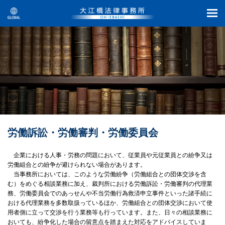
労働訴訟・労働審判・労働委員会
企業における人事・労務の問題において、従業員や元従業員との紛争又は
労働組合との紛争が避けられない場合があります。
当事務所においては、このような労働紛争（労働組合との団体交渉を含
む）をめぐる相談業務に加え、裁判所における労働訴訟・労働審判の代理業
務、労働委員会でのあっせんや不当労働行為救済申立事件といった諸手続に
おける代理業務を多数取扱っているほか、労働組合との団体交渉において使
用者側に立って交渉を行う業務等も行っています。また、日々の相談業務に
おいても、紛争化した場合の留意点を踏まえた対応をアドバイスしていま