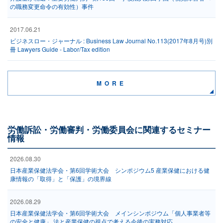
の職務変更命令の有効性）事件
2017.06.21
ビジネスロー・ジャーナル : Business Law Journal No.113(2017年8月号)別
冊 Lawyers Guide - Labor/Tax edition
MORE
労働訴訟・労働審判・労働委員会に関連するセミナー
情報
2026.08.30
日本産業保健法学会・第6回学術大会 シンポジウム5 産業保健における健
康情報の「取得」と「保護」の境界線
2026.08.29
日本産業保健法学会・第6回学術大会 メインシンポジウム「個人事業者等
の安全と健康」 法と産業保健の視点で考える今後の実務対応