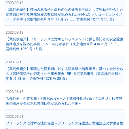
2023.09.13
【裁判例紹介】持病のある子と高齢の母の介護を理由として転勤を拒否した
従業員に対する懲戒解雇の有効性が認められた例‐NEC ソリューションイノ
ベータ事件（大阪地判令和 3 年 11 月 29 日、労働判例 1277 号 55 頁）
2023.09.13
【裁判例紹介】フリーランスに対するハラスメントに係る委託者の安全配慮
義務違反を認めた事例‐アムールほか事件（東京地判令和 4 年 5 月 25 日、
労働判例 1269 号 15 頁）
2023.09.13
【裁判例紹介】退職した従業員に対する競業避止義務違反に基づく会社から
の損害賠償請求が否定された事例事例 ‐REI 元従業員事件（東京地判令和 4
年 5 月 13 日、労働判例 1278 号 20 頁）
2023.06.15
労働判例 企業実務・判例Review～大学教員任期法7条1項に基づく10年特
例の適用が否定され無期転換が認められた事例～
2023.06.08
フリーランスに対する法的保護～フリーランス保護法と労組法上の労働者性
～