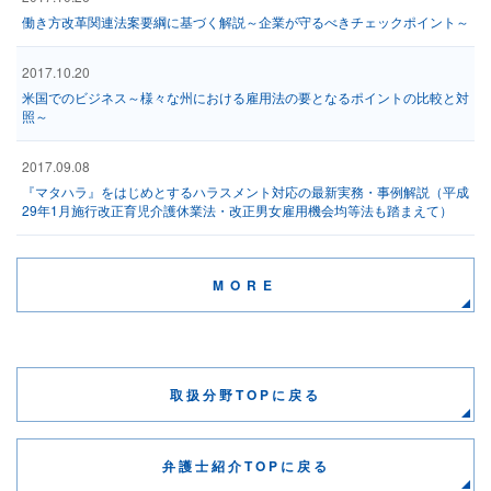
働き方改革関連法案要綱に基づく解説～企業が守るべきチェックポイント～
2017.10.20
米国でのビジネス～様々な州における雇用法の要となるポイントの比較と対
照～
2017.09.08
『マタハラ』をはじめとするハラスメント対応の最新実務・事例解説（平成
29年1月施行改正育児介護休業法・改正男女雇用機会均等法も踏まえて）
MORE
取扱分野TOPに戻る
弁護士紹介TOPに戻る