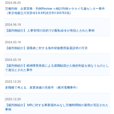
2024.06.20
労働判例 企業実務・判例Review ≪検討判例≫サカイ引越センター事件
（東京地裁立川支部令5.8.9判決労判1305号5頁）
2024.06.19
【裁判例紹介】 人事管理の目的での配転命令が有効とされた事例
2024.03.19
【裁判例紹介】退職者に対する海外研修費用返還請求の可否
2024.03.19
【裁判例紹介】精神障害発覚による退職勧奨が人格的利益を損なうものとし
て違法とされた事件
2023.12.30
多職種で考える、産業保健の失敗学 （横河電機事件）
2023.12.20
【裁判例紹介】 MRに対する事業場外みなし労働時間制の適用が否定された
事例