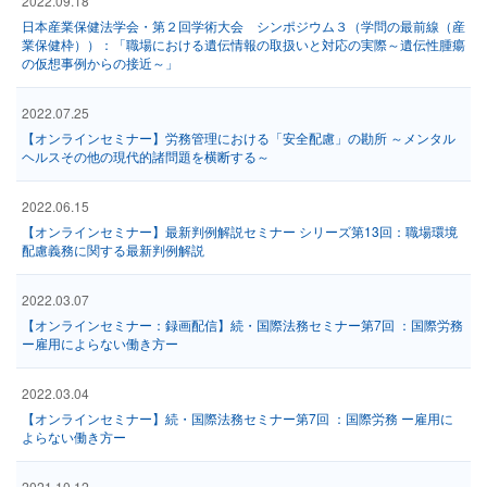
2022.09.18
日本産業保健法学会・第２回学術大会 シンポジウム３（学問の最前線（産
業保健枠））：「職場における遺伝情報の取扱いと対応の実際～遺伝性腫瘍
の仮想事例からの接近～」
2022.07.25
【オンラインセミナー】労務管理における「安全配慮」の勘所 ～メンタル
ヘルスその他の現代的諸問題を横断する～
2022.06.15
【オンラインセミナー】最新判例解説セミナー シリーズ第13回：職場環境
配慮義務に関する最新判例解説
2022.03.07
【オンラインセミナー：録画配信】続・国際法務セミナー第7回 ：国際労務
ー雇用によらない働き方ー
2022.03.04
【オンラインセミナー】続・国際法務セミナー第7回 ：国際労務 ー雇用に
よらない働き方ー
2021.10.12