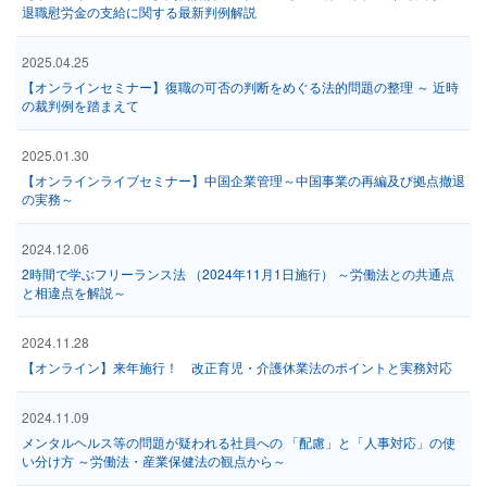
退職慰労金の支給に関する最新判例解説
2025.04.25
【オンラインセミナー】復職の可否の判断をめぐる法的問題の整理 ～ 近時
の裁判例を踏まえて
2025.01.30
【オンラインライブセミナー】中国企業管理～中国事業の再編及び拠点撤退
の実務～
2024.12.06
2時間で学ぶフリーランス法 （2024年11月1日施行） ～労働法との共通点
と相違点を解説～
2024.11.28
【オンライン】来年施行！ 改正育児・介護休業法のポイントと実務対応
2024.11.09
メンタルヘルス等の問題が疑われる社員への 「配慮」と「人事対応」の使
い分け方 ～労働法・産業保健法の観点から～