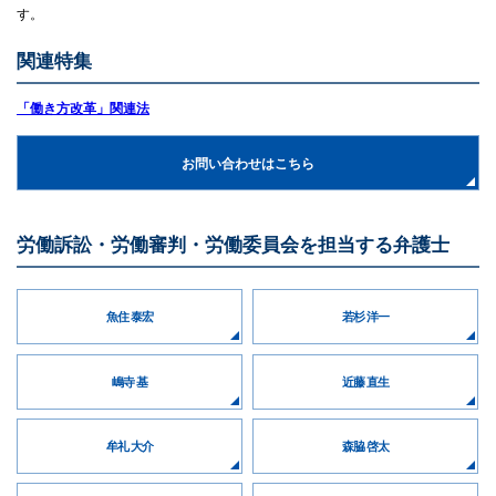
す。
関連特集
「働き方改革」関連法
お問い合わせはこちら
労働訴訟・労働審判・労働委員会を担当する弁護士
魚住 泰宏
若杉 洋一
嶋寺 基
近藤 直生
牟礼 大介
森脇 啓太