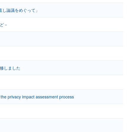
見直し論議をめぐって」
など－
監修しました
 in the privacy impact assessment process