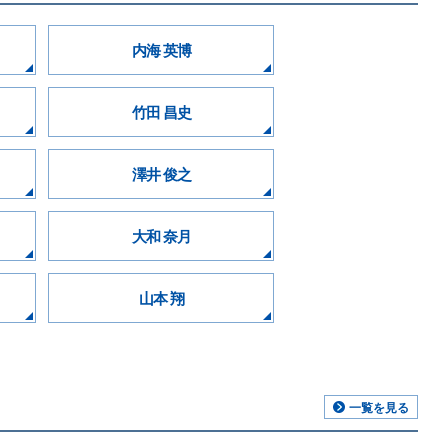
内海 英博
竹田 昌史
澤井 俊之
大和 奈月
山本 翔
一覧を見る