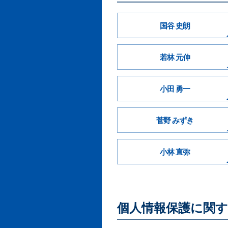
国谷 史朗
若林 元伸
小田 勇一
菅野 みずき
小林 直弥
個人情報保護に関