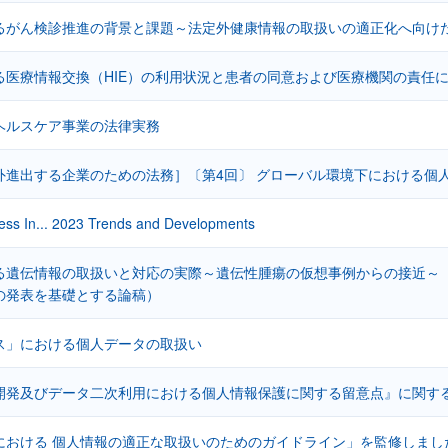
るがん検診推進の背景と課題～法定外健康情報の取扱いの適正化へ向け
る医療情報交換（HIE）の利用状況と患者の同意および医療機関の責任に
ヘルスケア事業の法律実務
外進出する企業のための法務］〔第4回〕 グローバル環境下における個
ess In... 2023 Trends and Developments
る遺伝情報の取扱いと対応の実際～遺伝性腫瘍の仮想事例からの接近～
の発表を基礎とする論稿）
ス」における個人データの取扱い
開発及びデータ二次利用における個人情報保護に関する留意点』に関する
における 個人情報の適正な取扱いのためのガイドライン」を監修しまし