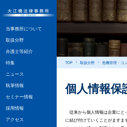
当事務所について
取扱分野
弁護士等紹介
特集
TOP
取扱分野
危機管理・コ
ニュース
個人情報保
執筆情報
セミナー情報
採用情報
従来から個人情報は企業にとっ
アクセス
に結び付けていくことがますま