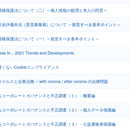
情報保護法について（二）～個人情報の処理と本人の同意～
安全評価弁法（意見募集稿）について ～留意すべき基本ポイント～
情報保護法について（一）～留意すべき基本ポイント～
ess In... 2021 Trends and Developments
くないCookieコンプライアンス
スと企業法務 ─ with corona / after corona の法律問題
るコーポレートガバナンスと不正調査（１）－概要編
るコーポレートガバナンスと不正調査（２）－個人データ保護編
るコーポレートガバナンスと不正調査（３）－公益通報者保護編