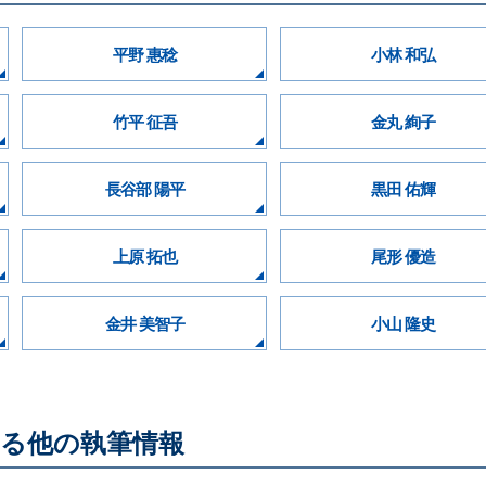
平野 惠稔
小林 和弘
竹平 征吾
金丸 絢子
長谷部 陽平
黒田 佑輝
上原 拓也
尾形 優造
金井 美智子
小山 隆史
する他の執筆情報