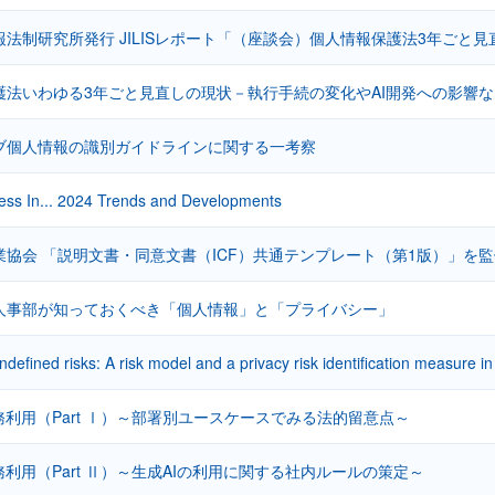
法制研究所発行 JILISレポート「（座談会）個人情報保護法3年ごと
護法いわゆる3年ごと見直しの現状－執行手続の変化やAI開発への影響
ブ個人情報の識別ガイドラインに関する一考察
ess In... 2024 Trends and Developments
業協会 「説明文書・同意文書（ICF）共通テンプレート（第1版）」を
人事部が知っておくべき「個人情報」と「プライバシー」
undefined risks: A risk model and a privacy risk identification measure
務利用（Part Ⅰ）～部署別ユースケースでみる法的留意点～
務利用（Part Ⅱ）～生成AIの利用に関する社内ルールの策定～