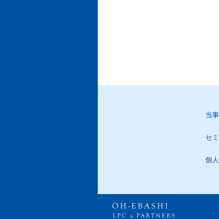
当事
セミ
個人