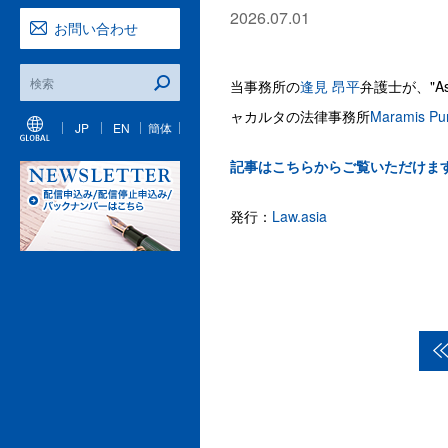
2026.07.01
お問い合わせ
当事務所の
逢見 昂平
弁護士が、"A
ャカルタの法律事務所
Maramis Pur
JP
EN
簡体
記事はこちらからご覧いただけま
発行：
Law.asia