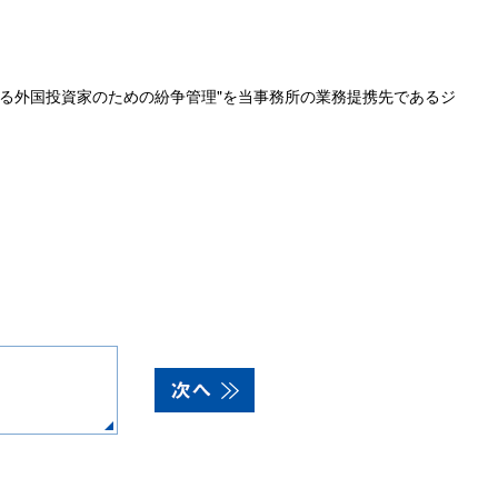
ドネシアにおける外国投資家のための紛争管理"を当事務所の業務提携先であるジ