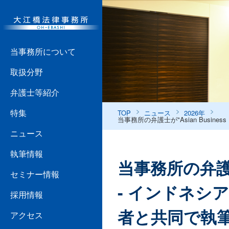
当事務所について
取扱分野
弁護士等紹介
特集
TOP
ニュース
2026年
当事務所の弁護士が"Asian Busi
ニュース
執筆情報
当事務所の弁護士が
セミナー情報
- インドネシ
採用情報
者と共同で執
アクセス