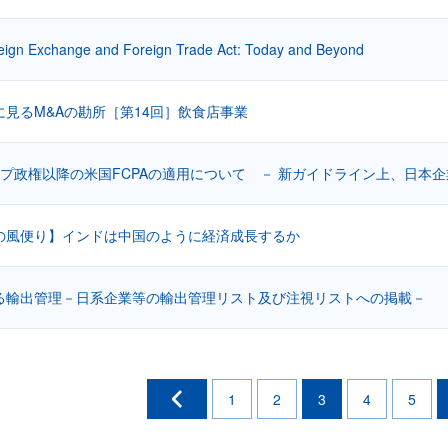
eign Exchange and Foreign Trade Act: Today and Beyond
に見るM&Aの勘所［第14回］飲食店事業
ンプ政権以降の米国FCPAの適用について － 新ガイドライン上、日本企
の風便り】インドは中国のように経済成長するか
る輸出管理－日系企業等の輸出管理リスト及び注視リストへの掲載－
1
2
3
4
5