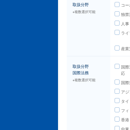
取扱分野
コー
※複数選択可能
独禁
人事
ライ
産業
取扱分野
国際
国際法務
応
※複数選択可能
国際
アジ
タイ
フィ
香港
中東