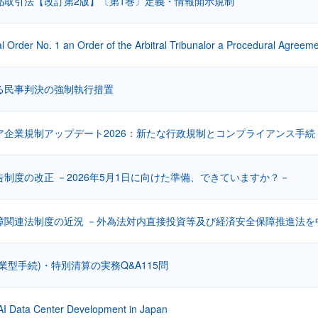
品取引法【改訂第2版】〔第1巻〕定義・情報開示規制
l Order No. 1 an Order of the Arbitral Tribunalor a Procedural Agreem
る民事判決の強制執行措置
ア企業規制アップデート2026：新たな行政規制とコンプライアンス手続
制度の改正 －2026年5月1日に向けた準備、できていますか？－
障関連法制度の近況 －外為法対内直接投資等及び経済安全保障推進法を
業型手続)・特別清算の実務Q&A115問
AI Data Center Development in Japan