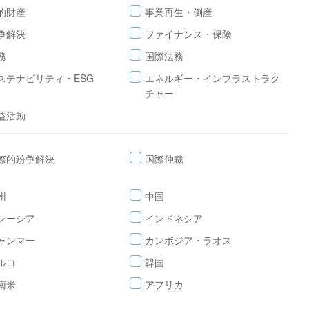
的財産
事業再生・倒産
争解決
ファイナンス・保険
務
国際法務
ステナビリティ・ESG
エネルギー・インフラストラク
チャー
益活動
際的紛争解決
国際仲裁
州
中国
レーシア
インドネシア
ャンマー
カンボジア・ラオス
ルコ
韓国
南米
アフリカ