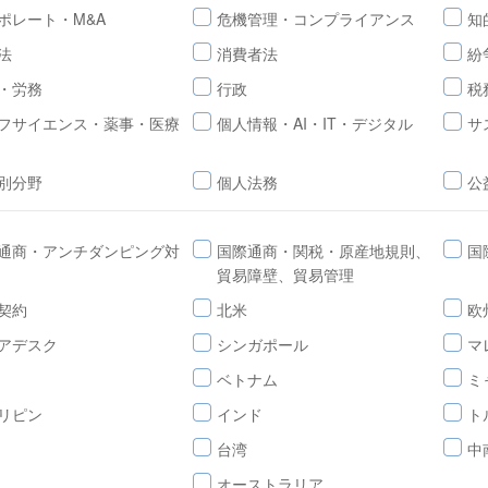
ポレート・M&A
危機管理・コンプライアンス
知
法
消費者法
紛
・労務
行政
税
フサイエンス・薬事・医療
個人情報・AI・IT・デジタル
サ
別分野
個人法務
公
通商・アンチダンピング対
国際通商・関税・原産地規則、
国
貿易障壁、貿易管理
契約
北米
欧
アデスク
シンガポール
マ
ベトナム
ミ
リピン
インド
ト
台湾
中
オーストラリア