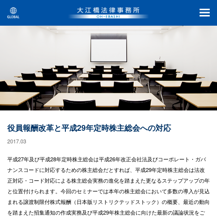
役員報酬改革と平成29年定時株主総会への対応
2017.03
平成27年及び平成28年定時株主総会は平成26年改正会社法及びコーポレート・ガバ
ナンスコードに対応するための株主総会だとすれば、平成29年定時株主総会は法改
正対応・コード対応による株主総会実務の進化を踏まえた更なるステップアップの年
と位置付けられます。今回のセミナーでは本年の株主総会において多数の導入が見込
まれる譲渡制限付株式報酬（日本版リストリクテッドストック）の概要、最近の動向
を踏まえた招集通知の作成実務及び平成29年株主総会に向けた最新の議論状況をご