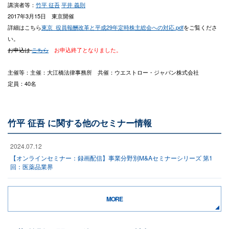
講演者等：
竹平 征吾
平井 義則
2017年3月15日 東京開催
詳細はこちら
東京_役員報酬改革と平成29年定時株主総会への対応.pdf
をご覧くださ
い。
お申込は
こちら
お申込終了となりました。
主催等：主催：大江橋法律事務所 共催：ウエストロー・ジャパン株式会社
定員：40名
竹平 征吾 に関する他のセミナー情報
2024.07.12
【オンラインセミナー：録画配信】事業分野別M&Aセミナーシリーズ 第1
回：医薬品業界
MORE