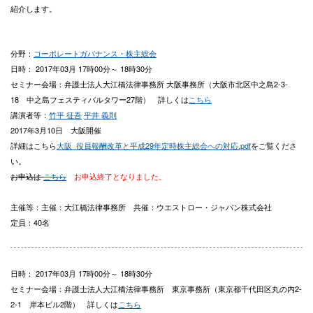
紹介します。
分野：
コーポレートガバナンス・株主総会
日時： 2017年03月 17時00分～ 18時30分
セミナー会場：弁護士法人大江橋法律事務所 大阪事務所（大阪市北区中之島2-3-
18 中之島フェスティバルタワー27階） 詳しくは
こちら
講演者等：
竹平 征吾
平井 義則
2017年3月10日 大阪開催
詳細はこちら
大阪_役員報酬改革と平成29年定時株主総会への対応.pdf
をご覧くださ
い。
お申込は
こちら
お申込終了となりました。
主催等：主催：大江橋法律事務所 共催：ウエストロー・ジャパン株式会社
定員：40名
日時： 2017年03月 17時00分～ 18時30分
セミナー会場：弁護士法人大江橋法律事務所 東京事務所（東京都千代田区丸の内2-
2-1 岸本ビル2階） 詳しくは
こちら