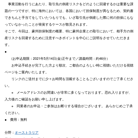
事業活動を行うにあたり、取引先の倒産リスクをどのように回避するかは重要な課
題の一つですが、特に海外においては、各国において担保制度が異なるため、契約書
できちんと手当てをしていたつもりでも、いざ取引先が倒産した際に何の担保にもな
っていなかったことが発覚するケースが散見されます。
そこで、今回は、豪州担保制度の概要、特に豪州企業との取引において、相手方の倒
産リスクを回避するために注意すべきポイントを中心にご説明をさせていただきま
す。
●
(お申込期限：2021年5月14日(金)正午まで／講義時間：約46分）
お申込手続きが完了した方より順次、ご都合のよろしい時に視聴いただける視聴
ページをご案内いたします。
リンクのご送付までに少々お時間を頂戴することもございますのでご了承くださ
い。
※ メールアドレスのお間違いが非常に多くなっております。恐れ入りますが、
入力後のご確認をお願い申し上げます。
※ 同業者のお申込・ご参加はお断りする場合がございます。 あらかじめご了承
ください。
● 費用：無料
分野：
オーストラリア