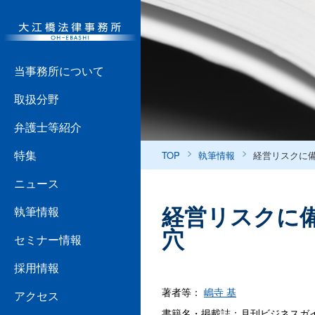
当事務所について
取扱分野
弁護士等紹介
特集
TOP
執筆情報
経営リスクに
ニュース
経営リスクに
執筆情報
穴
セミナー情報
採用情報
著者等：
嶋寺 基
アクセス
書籍名・掲載誌：月刊ビジネスガイド