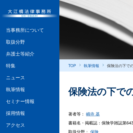
当事務所について
取扱分野
弁護士等紹介
特集
TOP
執筆情報
保険法の下で
ニュース
保険法の下で
執筆情報
セミナー情報
採用情報
著者等：
嶋寺 基
書籍名・掲載誌：保険学雑誌第643
アクセス
取扱分野：
保険