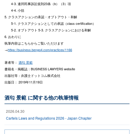
4-3. 連邦民事訴訟規則23条（b）（3）項
4-4. 小括
5. クラスアクションの承認・オプトアウト・和解
5-1. クラスアクションとしての承認（class certification）
5-2. オプトアウト 5-3. クラスアクションにおける和解
6. おわりに
執筆内容はこちらからご覧いただけます
→
https://business.bengo4.com/practices/1166
著者等：
酒匂 景範
書籍名・掲載誌：BUSINESS LAWYERS website
出版社等：弁護士ドットコム株式会社
出版日： 2019年11月19日
酒匂 景範 に関する他の執筆情報
2026.04.30
Cartels Laws and Regulations 2026 - Japan Chapter