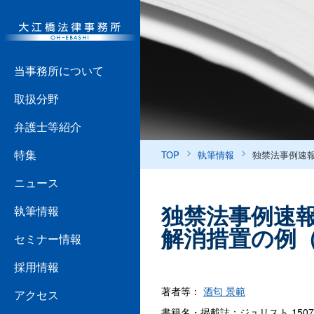
当事務所について
取扱分野
弁護士等紹介
特集
TOP
執筆情報
独禁法事例速報
ニュース
独禁法事例速報
執筆情報
解消措置の例（
セミナー情報
採用情報
著者等：
酒匂 景範
アクセス
書籍名・掲載誌：ジュリスト 1507