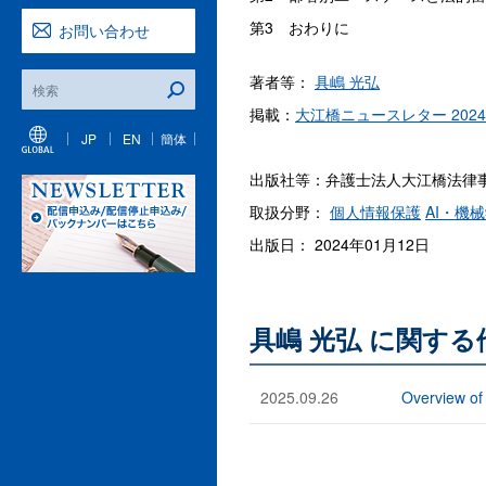
第3 おわりに
お問い合わせ
著者等：
具嶋 光弘
掲載：
大江橋ニュースレター 202
JP
EN
簡体
出版社等：弁護士法人大江橋法律
取扱分野：
個人情報保護
AI・機
出版日： 2024年01月12日
具嶋 光弘 に関す
2025.09.26
Overview of