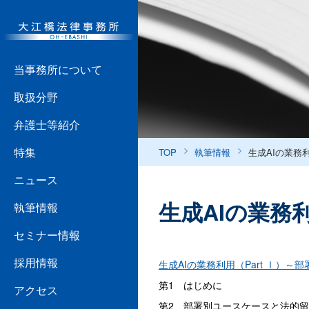
当事務所について
取扱分野
弁護士等紹介
特集
TOP
執筆情報
生成AIの業務
ニュース
生成AIの業務
執筆情報
セミナー情報
採用情報
生成AIの業務利用（Part Ⅰ）
第1 はじめに
アクセス
第2 部署別ユースケースと法的