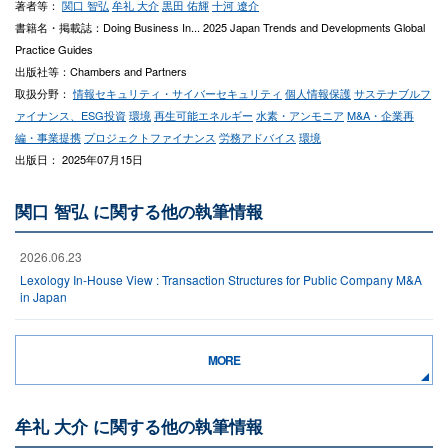
著者等：
関口 智弘
牟礼 大介
黒田 佑輝
十河 遼介
書籍名・掲載誌：Doing Business In... 2025 Japan Trends and Developments Global
Practice Guides
出版社等：Chambers and Partners
取扱分野：
情報セキュリティ・サイバーセキュリティ
個人情報保護
サステナブルフ
ァイナンス、ESG投資
環境
再生可能エネルギー
水素・アンモニア
M&A・企業再
編・事業提携
プロジェクトファイナンス
労務アドバイス
環境
出版日： 2025年07月15日
関口 智弘 に関する他の執筆情報
2026.06.23
Lexology In-House View : Transaction Structures for Public Company M&A
in Japan
MORE
牟礼 大介 に関する他の執筆情報