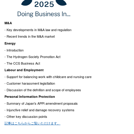
M&A
- Key developments in M&A law and regulation
- Recent trends in the M&A market
Energy
- Introduction
- The Hydrogen Society Promotion Act
- The CCS Business Act
Labour and Employment
- Support for balancing work with childcare and nursing care
- Customer harassment legistlation
- Discussion of the defnition and scope of employees
Personal Information Protection
- Summary of Japan's APPI amendment proposals
- Injunctive relief and damage recovery systems
- Other key discussion points
記事はこちらからご覧いただけます。