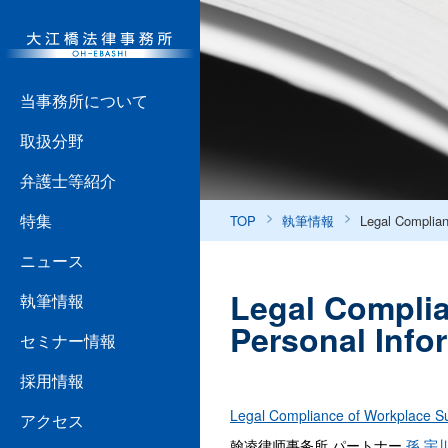
当事務所について
取扱分野
弁護士等紹介
特集
TOP
執筆情報
Legal Complian
ニュース
Legal Complia
執筆情報
Personal Info
セミナー情報
採用情報
Legal Compliance of Workplace Sur
アクセス
翰凌律师事务所 パートナー
孫 宇