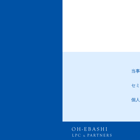
当事
セミ
個人