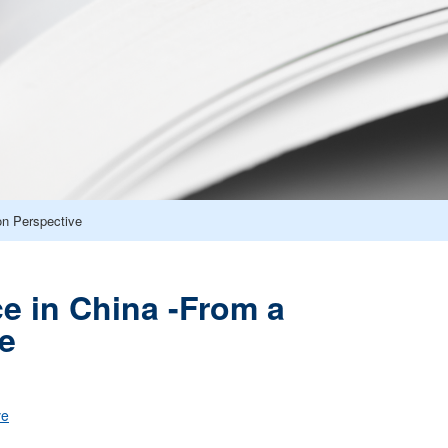
on Perspective
e in China -From a
ve
ve