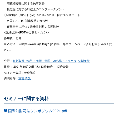
商標権侵害に関する民事訴訟
模倣品に対する行政上のエンフォースメント
③2021年10月22日（金）15:00～18:00 特許庁担当パート
各国のAI、IoT関連発明の進歩性
仮想事例に基づく進歩性判断の各国比較
※詳細は添付PDFをご参照ください
参加費：無料
申込方法：≪https://www.jsip-tokyo.go.jp/≫ 専用ホームページよりお申し込みくだ
さい。
分野：
知財取引（特許・商標・意匠・著作権・ノウハウ)
知財争訟
日時： 2021年10月20日(水) 13時30分～ 17時00分
セミナー会場：web形式
講演者等：
重冨 貴光
セミナーに関する資料
国際知財司法シンポジウム2021.pdf