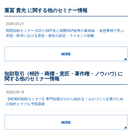
重冨 貴光 に関する他のセミナー情報
2026.05.21
関西知財セミナー (5/21) SEP名と国際SEP紛争の最前線 －仮想事例で学ぶ
米国・欧州における原告・被告の訴訟・ライセンス戦略
MORE
知財取引（特許・商標・意匠・著作権・ノウハウ) に
関する他のセミナー情報
2026.09.18
【MOBIO知財セミナー】専門知識ゼロから始める！ものづくり企業のため
の契約トラブル予防講座
MORE