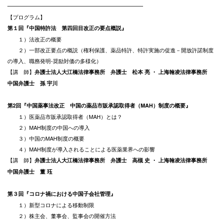
━━━━━━━━━━━━━━━━━━━━━━━━━
【プログラム】
第１回『中国特許法 第四回目改正の要点概説』
１）法改正の概要
２）一部改正要点の概説（権利保護、薬品特許、特許実施の促進－開放許諾制度
の導入、職務発明-奨励対価の多様化）
【講 師】
弁護士法人大江橋法律事務所 弁護士 松本 亮 ・ 上海翰凌法律事務所
中国弁護士 孫 宇川
第2回『中国薬事法改正 中国の薬品市販承認取得者（MAH）制度の概要』
１）医薬品市販承認取得者（MAH）とは？
２）MAH制度の中国への導入
３）中国のMAH制度の概要
４）MAH制度が導入されることによる医薬業界への影響
【講 師】
弁護士法人大江橋法律事務所 弁護士 高槻 史 ・ 上海翰凌法律事務所
中国弁護士 董 珏
第３回『コロナ禍における中国子会社管理』
１）新型コロナによる移動制限
２）株主会、董事会、監事会の開催方法