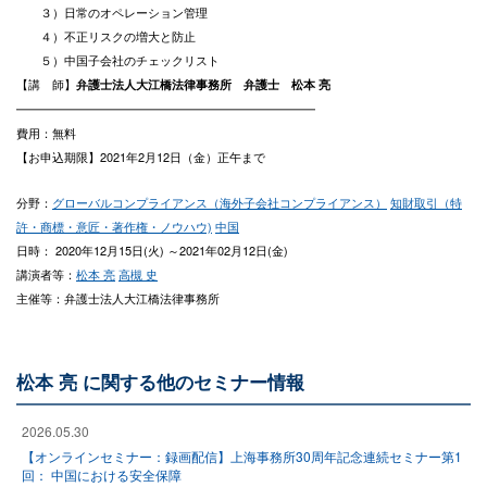
３）日常のオペレーション管理
４）不正リスクの増大と防止
５）中国子会社のチェックリスト
【講 師】
弁護士法人大江橋法律事務所 弁護士 松本 亮
━━━━━━━━━━━━━━━━━━━━━━━━━
費用：無料
【お申込期限】2021年2月12日（金）正午まで
分野：
グローバルコンプライアンス（海外子会社コンプライアンス）
知財取引（特
許・商標・意匠・著作権・ノウハウ)
中国
日時： 2020年12月15日(火) ～2021年02月12日(金)
講演者等：
松本 亮
高槻 史
主催等：弁護士法人大江橋法律事務所
松本 亮 に関する他のセミナー情報
2026.05.30
【オンラインセミナー：録画配信】上海事務所30周年記念連続セミナー第1
回： 中国における安全保障