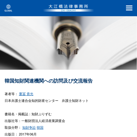
韓国知財関連機関への訪問及び交流報告
著者等：
重冨 貴光
日本弁護士連合会知的財産センター 弁護士知財ネット
書籍名・掲載誌：知財ぷりずむ
出版社等：一般財団法人経済産業調査会
取扱分野：
知財争訟
韓国
出版日： 2017年06月