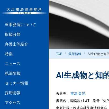
当事務所について
取扱分野
弁護士等紹介
特集
TOP
執筆情報
AI生成物と知
ニュース
AI生成物と知
執筆情報
セミナー情報
採用情報
著者等：
重冨 貴光
書籍名・掲載誌：L&T 別冊『知的
アクセス
出版社等：株式会社民事法研究会