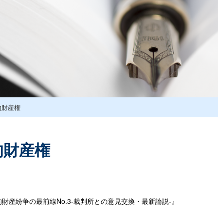
的財産権
的財産権
財産紛争の最前線No.3-裁判所との意見交換・最新論説-』