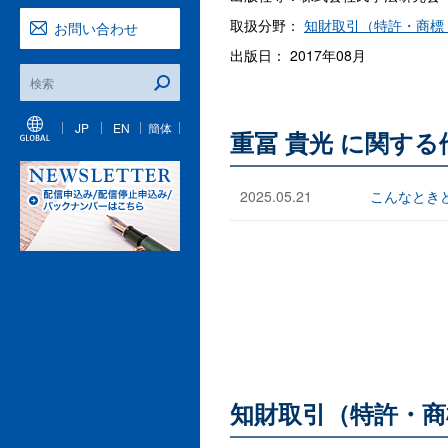
取扱分野：
知財取引（特許・商標
お問い合わせ
出版日： 2017年08月
JP
EN
簡体
重冨 貴光 に関す
2025.05.21
こんなとき
知財取引（特許・商