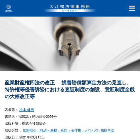
産業財産権四法の改正──損害賠償額算定方法の見直し、
特許権等侵害訴訟における査証制度の創設、意匠制度全般
の大幅改正等
著者等：
松本 健男
書籍名・掲載誌：時の法令2093号
出版社等：株式会社朝陽会
取扱分野：
知財取引（特許・商標・意匠・著作権・ノウハウ)
知財争訟
出版日： 2021年03月15日