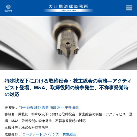
特殊状況下における取締役会・株主総会の実務―アクティ
ビスト登場、M&A、取締役間の紛争発生、不祥事発覚時
の対応
著者等：
竹平 征吾
細野 真史
浦田 悠一
平井 義則
書籍名・掲載誌：特殊状況下における取締役会・株主総会の実務―アクティビスト登
場、M&A、取締役間の紛争発生、不祥事発覚時の対応
出版社等：株式会社商事法務
取扱分野：
コーポレートガバナンス・株主総会