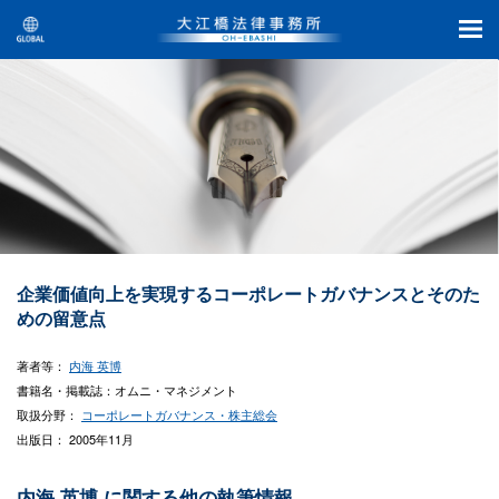
企業価値向上を実現するコーポレートガバナンスとそのた
めの留意点
著者等：
内海 英博
書籍名・掲載誌：オムニ・マネジメント
取扱分野：
コーポレートガバナンス・株主総会
出版日： 2005年11月
内海 英博 に関する他の執筆情報