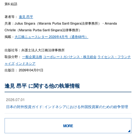
第6 結語
著者等：
逢見 昂平
共著：Julius Singara（Maramis Purba Santi Singara法律事務所）・Amanda
Christie（Maramis Purba Santi Singara法律事務所）
掲載：
大江橋ニュースレター 2026年4月号（通巻68号）
出版社等：弁護士法人大江橋法律事務所
取扱分野：
一般企業法務
コーポレートガバナンス・株主総会
ライセンス・フランチ
ャイズ
インドネシア
出版日： 2026年04月01日
逢見 昂平 に関する他の執筆情報
2026.07.01
日本の対外投資ガイド: インドネシアにおける外国投資家のための紛争管理
MORE