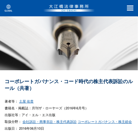
コーポレートガバナンス・コード時代の株主代表訴訟のル
ール（共著）
著者等：
土屋 佑貴
書籍名・掲載誌：月刊ザ・ローヤーズ（2016年6月号）
出版社等：アイ・エル・エス出版
取扱分野：
会社訴訟・商事非訟・株主代表訴訟
コーポレートガバナンス・株主総会
出版日： 2016年06月10日