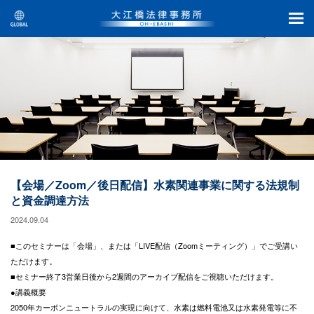
【会場／Zoom／後日配信】水素関連事業に関する法規制
と資金調達方法
2024.09.04
■このセミナーは「会場」、または「LIVE配信（Zoomミーティング）」でご受講い
ただけます。
■セミナー終了3営業日後から2週間のアーカイブ配信をご視聴いただけます。
●講義概要
2050年カーボンニュートラルの実現に向けて、水素は燃料電池又は水素発電等に不