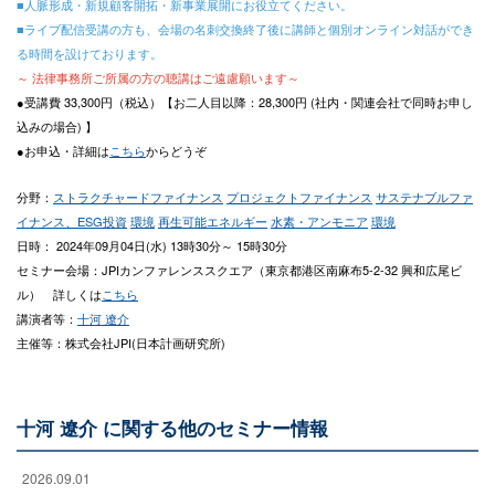
■人脈形成・新規顧客開拓・新事業展開にお役立てください。
■ライブ配信受講の方も、会場の名刺交換終了後に講師と個別オンライン対話ができ
る時間を設けております。
～ 法律事務所ご所属の方の聴講はご遠慮願います～
●受講費 33,300円（税込）【お二人目以降：28,300円 (社内・関連会社で同時お申し
込みの場合) 】
●お申込・詳細は
こちら
からどうぞ
分野：
ストラクチャードファイナンス
プロジェクトファイナンス
サステナブルファ
イナンス、ESG投資
環境
再生可能エネルギー
水素・アンモニア
環境
日時： 2024年09月04日(水) 13時30分～ 15時30分
セミナー会場：JPIカンファレンススクエア（東京都港区南麻布5-2-32 興和広尾ビ
ル） 詳しくは
こちら
講演者等：
十河 遼介
主催等：株式会社JPI(日本計画研究所)
十河 遼介 に関する他のセミナー情報
2026.09.01