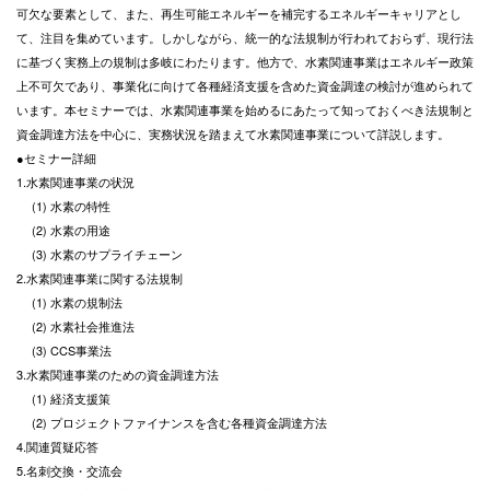
可欠な要素として、また、再生可能エネルギーを補完するエネルギーキャリアとし
て、注目を集めています。しかしながら、統一的な法規制が行われておらず、現行法
に基づく実務上の規制は多岐にわたります。他方で、水素関連事業はエネルギー政策
上不可欠であり、事業化に向けて各種経済支援を含めた資金調達の検討が進められて
います。本セミナーでは、水素関連事業を始めるにあたって知っておくべき法規制と
資金調達方法を中心に、実務状況を踏まえて水素関連事業について詳説します。
●セミナー詳細
1.水素関連事業の状況
(1) 水素の特性
(2) 水素の用途
(3) 水素のサプライチェーン
2.水素関連事業に関する法規制
(1) 水素の規制法
(2) 水素社会推進法
(3) CCS事業法
3.水素関連事業のための資金調達方法
(1) 経済支援策
(2) プロジェクトファイナンスを含む各種資金調達方法
4.関連質疑応答
5.名刺交換・交流会