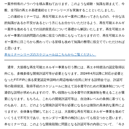
ー案件特有のノウハウを積み重ねております。このような経験・知識を踏まえて、今
般、全7回の再エネ基礎連続セミナーシリーズを実施することといたしました。
この連続セミナーでは、再生可能エネルギー案件に携わってきたものの、十分な法
的知識があるか不安があるという方にもお分かりいただけるよう、再生可能エネルギ
ー案件を進めるうえでの法的留意点について基礎から解説いたします。再生可能エネ
ルギー事業の法的問題の点検に役立つ内容にもなっておりますので、再生可能エネル
ギー案件に日ごろから携わっている皆様も改めて知識の整理に役立てていただければ
と思います。
本セミナーシリーズのスケジュールはこちらからご覧ください。
*********************************************************************************************************
通常、大規模な再生可能エネルギー事業を行う際には、再エネ特措法の認定取得以
外にも、多種多様な開発許認可等が必要となります。2024年4月以降に対応が必要と
なったFIT/FIPに係る変更認定申請時の周辺地域の住民に対する説明会では、許認可
等の取得状況、取得手続のスケジュールに加えて法令遵守のための実施体制について
適切な説明が求められますので、早い段階から法令遵守の実施体制を整えることが重
要になります。もちろん、これらの開発許認可等は、自治体レベルの条例に基づくも
のもあり、また、どのような開発許認可等が必要になるかは個別の具体的な案件によ
りますが、全体像を理解しておくことは、大規模な再生可能エネルギー事業を進めて
いくうえで不可欠であり、セカンダリー案件の検討においても役立つかと思います。
本セミナーでは、このような開発段階に問題となる許認可等の内容について、「今さ