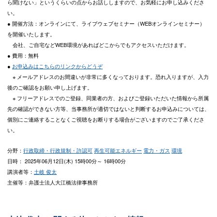
ら聞けない」というくらいの点からお話ししますので、お気軽にお申し込みくださ
い。
● 開催方法：オンラインにて、ライブウェブセミナー（WEBオンラインセミナー）
を開催いたします。
会社、ご自宅などWEB環境があればどこからでもアクセスいただけます。
● 費用：無料
●
お申込みはこちらのリンクからどうぞ
※ メールアドレスのお間違いが非常に多くなっております。恐れ入りますが、入力
後のご確認をお願い申し上げます。
※ フリーアドレスでのご登録、同業者の方、およびご登録いただいた情報から所属
先の確認ができない方等、当事務所が適切ではないと判断するお申込みについては、
個別にご連絡することなくご視聴をお断りする場合がございますのでご了承くださ
い。
分野：
行政取締・行政規制・許認可
再生可能エネルギー
電力・ガス
環境
日時： 2025年06月12日(木) 15時00分～ 16時00分
講演者等：
土岐 俊太
主催等：弁護士法人大江橋法律事務所