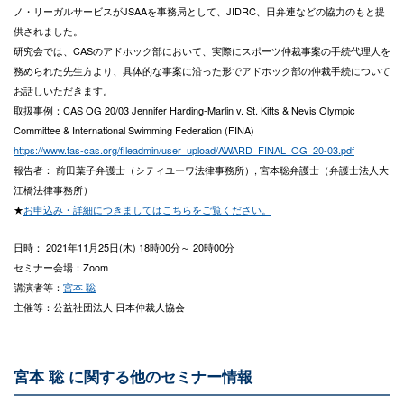
ノ・リーガルサービスがJSAAを事務局として、JIDRC、日弁連などの協力のもと提
供されました。
研究会では、CASのアドホック部において、実際にスポーツ仲裁事案の手続代理人を
務められた先生方より、具体的な事案に沿った形でアドホック部の仲裁手続について
お話しいただきます。
取扱事例：CAS OG 20/03 Jennifer Harding-Marlin v. St. Kitts & Nevis Olympic
Committee & International Swimming Federation (FINA)
https://www.tas-cas.org/fileadmin/user_upload/AWARD_FINAL_OG_20-03.pdf
報告者： 前田葉子弁護士（シティユーワ法律事務所）, 宮本聡弁護士（弁護士法人大
江橋法律事務所）
★
お申込み・詳細につきましてはこちらをご覧ください。
日時： 2021年11月25日(木) 18時00分～ 20時00分
セミナー会場：Zoom
講演者等：
宮本 聡
主催等：公益社団法人 日本仲裁人協会
宮本 聡 に関する他のセミナー情報