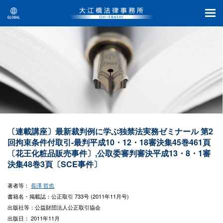
〔連載講座〕最新裁判例に学ぶ独禁法実務ゼミナール 第2
回拘束条件付取引-最判平成10・12・18審決集45巻461頁
〔花王化粧品販売事件〕,公取委審判審決平成13・8・1審
決集48巻3頁〔SCE事件〕
著者等：
長澤 哲也
書籍名・掲載誌：公正取引 733号 (2011年11月号)
出版社等：公益財団法人公正取引協会
出版日： 2011年11月