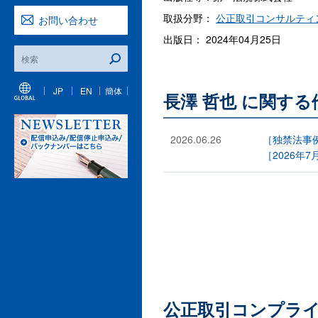
取扱分野：
公正取引コンサルティ
お問い合わせ
出版日： 2024年04月25日
JP
EN
簡体
長澤 哲也 に関す
2026.06.26
［独禁法事
［2026年7
公正取引コンプライ