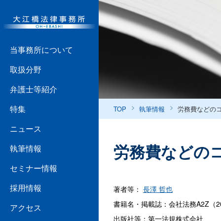
当事務所について
取扱分野
弁護士等紹介
特集
TOP
執筆情報
労務費などの
ニュース
労務費などの
執筆情報
セミナー情報
採用情報
著者等：
長澤 哲也
書籍名・掲載誌：会社法務A2Z（20
アクセス
出版社等：第一法規株式会社