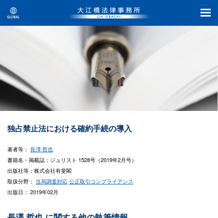
独占禁止法における確約手続の導入
著者等：
長澤 哲也
書籍名・掲載誌：ジュリスト 1528号（2019年2月号）
出版社等：株式会社有斐閣
取扱分野：
当局調査対応
公正取引コンプライアンス
出版日： 2019年02月
長澤 哲也 に関する他の執筆情報