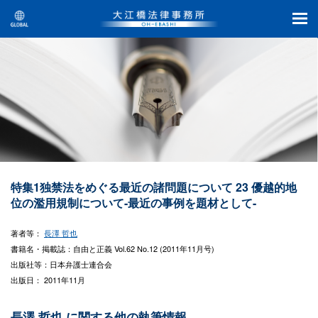
特集1独禁法をめぐる最近の諸問題について 23 優越的地
位の濫用規制について-最近の事例を題材として-
著者等：
長澤 哲也
書籍名・掲載誌：自由と正義 Vol.62 No.12 (2011年11月号)
出版社等：日本弁護士連合会
出版日： 2011年11月
長澤 哲也 に関する他の執筆情報