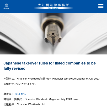
Japanese takeover rules for listed companies to be
fully revised
本記事は、Financier Worldwide社発行の "Financier Worldwide Magazine July 2023
Issue"でご覧いただけます。
著者等：
関口 智弘
書籍名・掲載誌：Financier Worldwide Magazine July 2023 Issue
出版社等：Financier Worldwide Ltd.