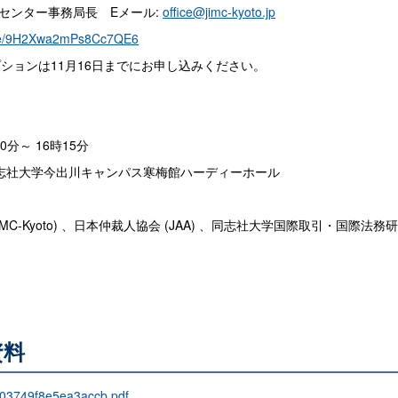
停センター事務局長 Eメール:
office@jimc-kyoto.jp
.gle/9H2Xwa2mPs8Cc7QE6
プションは11月16日までにお申し込みください。
00分～ 16時15分
同志社大学今出川キャンパス寒梅館ハーディーホール
C-Kyoto) 、日本仲裁人協会 (JAA) 、同志社大学国際取引・国際法務
資料
03749f8e5ea3accb.pdf