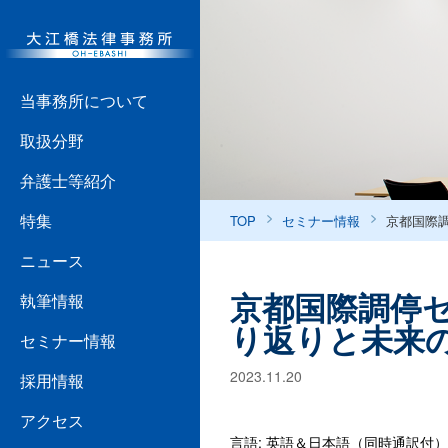
当事務所について
取扱分野
弁護士等紹介
特集
TOP
セミナー情報
京都国際調
ニュース
京都国際調停セ
執筆情報
り返りと未来
セミナー情報
2023.11.20
採用情報
アクセス
言語: 英語＆日本語（同時通訳付）