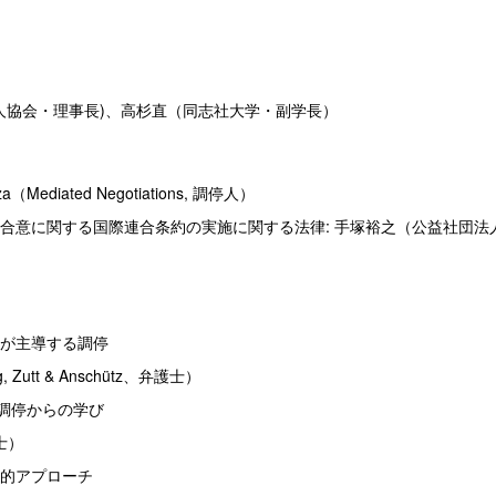
人協会・理事長)、高杉直（同志社大学・副学長）
（Mediated Negotiations, 調停人）
解合意に関する国際連合条約の実施に関する法律: 手塚裕之（公益社団
所が主導する調停
ing, Zutt & Anschütz、弁護士）
"調停からの学び
護士）
新的アプローチ