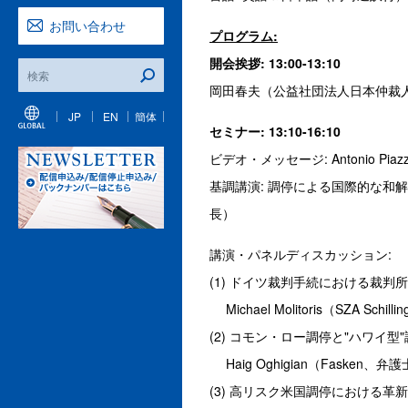
お問い合わせ
プログラム:
開会挨拶: 13:00-13:10
岡田春夫（公益社団法人日本仲裁
JP
EN
簡体
セミナー: 13:10-16:10
ビデオ・メッセージ: Antonio Piazza
基調講演: 調停による国際的な和
長）
講演・パネルディスカッション:
(1) ドイツ裁判手続における裁判
Michael Molitoris（SZA Schill
(2) コモン・ロー調停と"ハワイ型
Haig Oghigian（Fasken、弁
(3) 高リスク米国調停における革