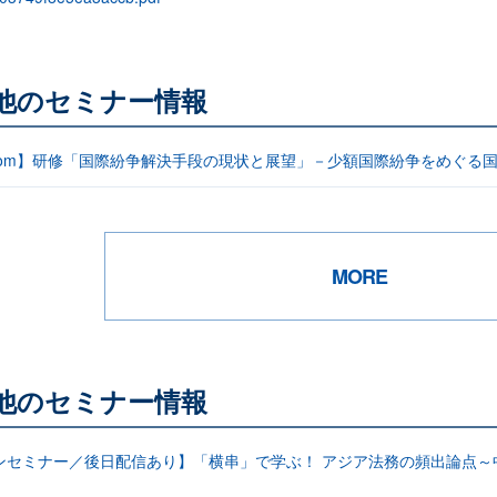
る他のセミナー情報
oom】研修「国際紛争解決手段の現状と展望」－少額国際紛争をめぐる
MORE
る他のセミナー情報
ンセミナー／後日配信あり】「横串」で学ぶ！ アジア法務の頻出論点～