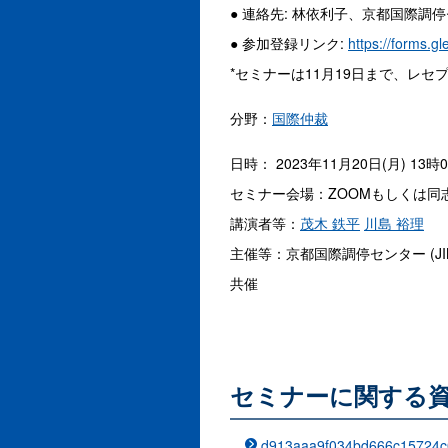
● 連絡先: 林依利子、京都国際調
● 参加登録リンク:
https://forms
*セミナーは11月19日まで、レセ
分野：
国際仲裁
日時： 2023年11月20日(月) 13時
セミナー会場：ZOOMもしくは
講演者等：
茂木 鉄平
川島 裕理
主催等：京都国際調停センター (JIM
共催
セミナーに関する
d913aaa9f034bd666c15724c