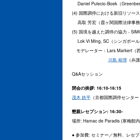
Daniel Pulecio-Boek（Greenb
(4) 国際調停における新旧リソ
高取 芳宏（霞ヶ関国際法律事務所
(5) 国境を越えた調停の協力 - S
Lok Vi Ming, SC（シンガ
モデレーター：Lars Marke
川島 裕理
（弁護
Q&Aセッション
閉会の挨拶: 16:10-16:15
茂木 鉄平
（京都国際調停センター
懇親レセプション: 16:30-
場所: Hamac de Paradis (寒梅館
● 参加費: セミナー／無料、レセ