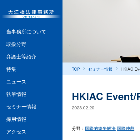
当事務所について
取扱分野
弁護士等紹介
特集
TOP
セミナー情報
HKIAC Eve
ニュース
HKIAC Event/P
執筆情報
セミナー情報
2023.02.20
採用情報
分野：
国際的紛争解決
国際仲裁
アクセス