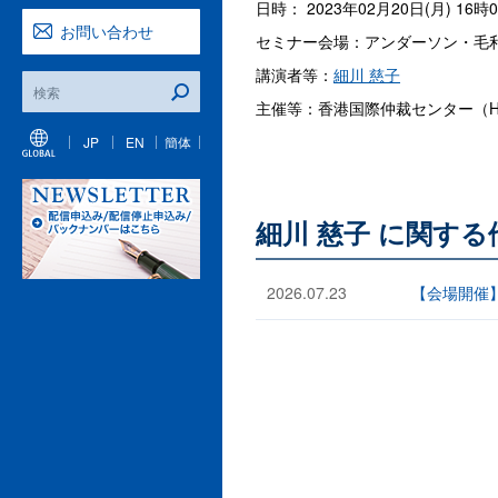
日時： 2023年02月20日(月) 16時
お問い合わせ
セミナー会場：アンダーソン・毛利・
講演者等：
細川 慈子
主催等：香港国際仲裁センター（HK
JP
EN
簡体
細川 慈子 に関す
2026.07.23
【会場開催】JAA-