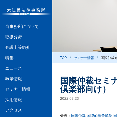
当事務所について
取扱分野
弁護士等紹介
特集
TOP
セミナー情報
国際仲裁
ニュース
国際仲裁セミ
執筆情報
倶楽部向け）
セミナー情報
2022.06.23
採用情報
アクセス
分野：
国際仲裁
国際的紛争解決
国