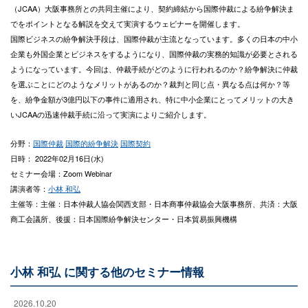
（JCAA）大阪事務所との共同主催により、契約締結から国際仲裁による紛争解決ま
でをポイントとなる解説を交えて実演するウェビナーを開催します。
国際ビジネスの紛争解決手段は、国際仲裁が主流となっています。多くの日本の中小
企業も外国企業とビジネスをするようになり、国際仲裁の実務的知識が必要とされる
ようになっています。今回は、仲裁手続がどのように行われるのか？紛争解決に仲裁
を選ぶことにどのようなメリットがあるのか？裁判と同じ点・異なる点は何か？等
を、紛争金額が3億円以下の事件に適用され、特に中小企業にとってメリットの大き
いJCAAの迅速仲裁手続に沿って実演によりご紹介します。
分野：
国際仲裁
国際的紛争解決
国際契約
日時： 2022年02月16日(水)
セミナー会場：Zoom Webinar
講演者等：
小林 和弘
主催等：主催：日本仲裁人協会関西支部・日本商事仲裁協会大阪事務所、共済：大阪
商工会議所、後援：日本国際紛争解決センター・日本貿易振興機構
小林 和弘 に関する他のセミナー情報
2026.10.20