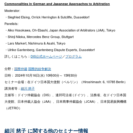
Commonalities in German and Japanese Approaches to Arbitration
Moderator:
・Siegfried Elsing, Orrick Herrington & Sutcliffe, Dusseldorf
Panelists:
・Aiko Hosokawa, Oh-Ebashi, Japan Association of Arbitrators (JAA), Tokyo
・Shinji Niioka, Mercedes Benz Group, Stuttgart
・Lars Markert, Nishimura & Asahi, Tokyo
・Ulrike Gantenberg, Gantenberg Dispute Experts, Dusseldorf
詳しくはこちら：
DIS公式ホームページ
／
プログラム
分野：
国際仲裁
国際的紛争解決
日時： 2024年10月16日(水) 10時00分～ 15時30分
セミナー会場：在ドイツ日本国大使館（ベルリン）（Hiroshimastr. 6, 10785 Berlin）
講演者等：
細川 慈子
主催等：ドイツ仲裁協会（DIS）、連邦司法省 (ドイツ）、法務省、在ドイツ日本国
大使館、日本仲裁人協会（JAA）、日本商事仲裁協会（JCAA）、日本貿易振興機構
（JETRO）
細川 慈子 に関する他のセミナー情報